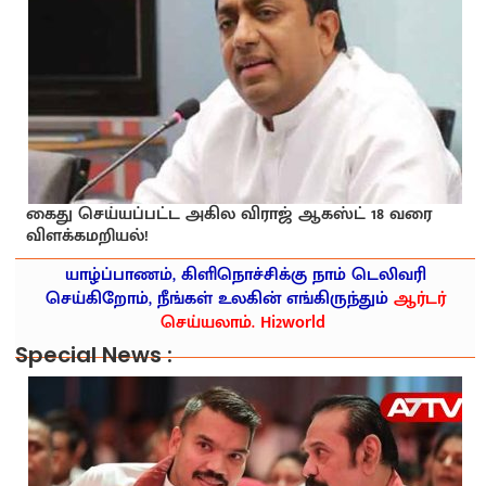
கைது செய்யப்பட்ட அகில விராஜ் ஆகஸ்ட் 18 வரை
விளக்கமறியல்!
யாழ்ப்பாணம், கிளிநொச்சிக்கு நாம் டெலிவரி
செய்கிறோம், நீங்கள் உலகின் எங்கிருந்தும்
ஆர்டர்
செய்யலாம். Hi2world
Special News :