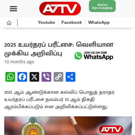
விளம்பர
தொடர்புகளுக்கு
Youtube
Facebook
WhatsApp
2025 உயர்தரப் பரீட்சை: வெளியான
முக்கிய அறிவிப்பு
10 months ago
W
Fa
X
Vi
C
S
h
ce
b
o
h
2025 ஆம் ஆண்டுக்கான கல்விப் பொதுத் தராதர
at
b
er
py
ar
உயர்தரப் பரீட்சை நவம்பர் 10 ஆம் திகதி
sA
o
Li
e
ஆரம்பிக்கப்படும் என அறிவிக்கப்பட்டுள்ளது.
p
o
n
p
k
k