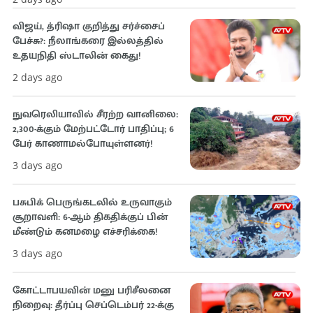
விஜய், த்ரிஷா குறித்து சர்ச்சைப்
பேச்சு?: நீலாங்கரை இல்லத்தில்
உதயநிதி ஸ்டாலின் கைது!
2 days ago
நுவரெலியாவில் சீரற்ற வானிலை:
2,300-க்கும் மேற்பட்டோர் பாதிப்பு; 6
பேர் காணாமல்போயுள்ளனர்!
3 days ago
பசுபிக் பெருங்கடலில் உருவாகும்
சூறாவளி: 6-ஆம் திகதிக்குப் பின்
மீண்டும் கனமழை எச்சரிக்கை!
3 days ago
கோட்டாபயவின் மனு பரிசீலனை
நிறைவு: தீர்ப்பு செப்டெம்பர் 22-க்கு