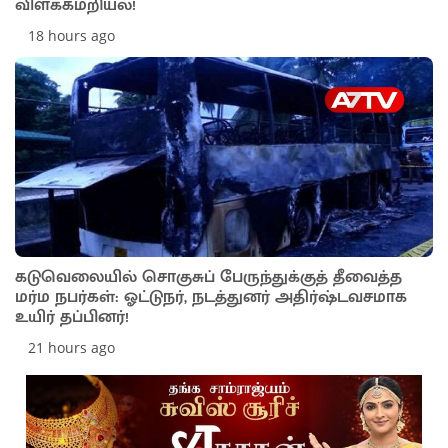
விளக்கமறியல்!
18 hours ago
கடுவெலையில் சொகுசுப் பேருந்துக்குத் தீவைத்த
மர்ம நபர்கள்: ஓட்டுநர், நடத்துனர் அதிர்ஷ்டவசமாக
உயிர் தப்பினர்!
21 hours ago