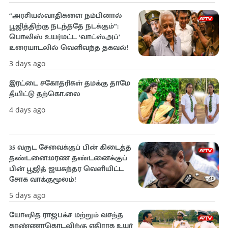
“அரசியல்வாதிகளை நம்பினால்
பூஜித்திற்கு நடந்ததே நடக்கும்”:
பொலிஸ் உயர்மட்ட ‘வாட்ஸ்அப்’
உரையாடலில் வெளிவந்த தகவல்!
3 days ago
இரட்டை சகோதரிகள் தமக்கு தாமே
தீயிட்டு தற்கொ.லை
4 days ago
35 வருட சேவைக்குப் பின் கிடைத்த
தண்டனை:மரண தண்டனைக்குப்
பின் பூஜித் ஜயசுந்தர வெளியிட்ட
சோக வாக்குமூலம்!
5 days ago
யோஷித ராஜபக்ச மற்றும் வசந்த
கரண்ணாகொடவிற்கு எதிராக உயர்