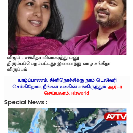
விஜய் – சங்கீதா விவாகரத்து மனு
திரும்பப்பெறப்பட்டது: இணைந்து வாழ சங்கீதா
விருப்பம்
யாழ்ப்பாணம், கிளிநொச்சிக்கு நாம் டெலிவரி
செய்கிறோம், நீங்கள் உலகின் எங்கிருந்தும்
ஆர்டர்
செய்யலாம். Hi2world
Special News :