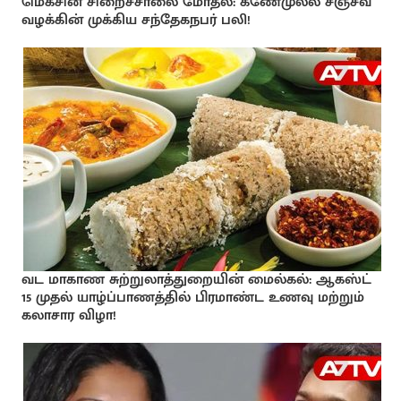
மெகசின் சிறைச்சாலை மோதல்: கணேமுல்ல சஞ்சீவ
வழக்கின் முக்கிய சந்தேகநபர் பலி!
வட மாகாண சுற்றுலாத்துறையின் மைல்கல்: ஆகஸ்ட்
15 முதல் யாழ்ப்பாணத்தில் பிரமாண்ட உணவு மற்றும்
கலாசார விழா!