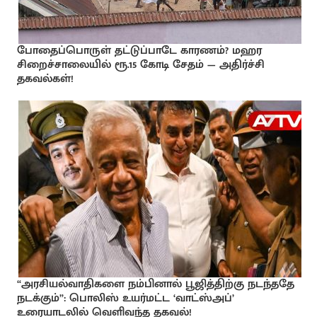
போதைப்பொருள் தட்டுப்பாடே காரணம்? மஹர
சிறைச்சாலையில் ரூ.15 கோடி சேதம் — அதிர்ச்சி
தகவல்கள்!
“அரசியல்வாதிகளை நம்பினால் பூஜித்திற்கு நடந்ததே
நடக்கும்”: பொலிஸ் உயர்மட்ட ‘வாட்ஸ்அப்’
உரையாடலில் வெளிவந்த தகவல்!