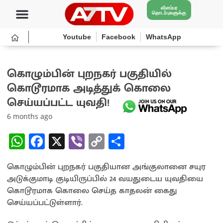
விளம்பர
தொடர்புகளுக்கு
Youtube
Facebook
WhatsApp
கொழும்பின் புறநகர் பகுதியில்
கொடூரமாக அடித்துக் கொலை
செய்யப்பட்ட யுவதி!
6 months ago
W
Fa
X
Vi
C
S
h
ce
b
o
h
கொழும்பின் புறநகர் பகுதியான அங்குலானை சயுர
at
b
er
py
ar
அடுக்குமாடி குடியிருப்பில் 24 வயதுடைய யுவதியை
sA
o
Li
e
கொடூரமாக கொலை செய்த காதலன் கைது
p
o
n
செய்யப்பட்டுள்ளார்.
p
k
k