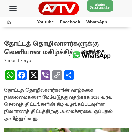
விளம்பர
தொடர்புகளுக்கு
Youtube
Facebook
WhatsApp
தோட்டத் தொழிலாளர்களுக்கு
வெளியான மகிழ்ச்சித் தகவல்!
7 months ago
W
Fa
X
Vi
C
S
h
ce
b
o
h
தோட்டத் தொழிலாளர்களின் வாழ்க்கை
at
b
er
py
ar
நிலைமைகளை மேம்படுத்துவதற்காக 2026 வரவு
sA
o
Li
e
செலவுத் திட்டங்களின் கீழ் வழங்கப்படவுள்ள
p
o
n
நிவாரணத் திட்டத்திற்கு அமைச்சரவை ஒப்புதல்
அளித்துள்ளது.
p
k
k