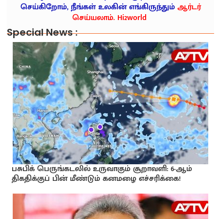
செய்கிறோம், நீங்கள் உலகின் எங்கிருந்தும்
ஆர்டர்
செய்யலாம். Hi2world
Special News :
பசுபிக் பெருங்கடலில் உருவாகும் சூறாவளி: 6-ஆம்
திகதிக்குப் பின் மீண்டும் கனமழை எச்சரிக்கை!