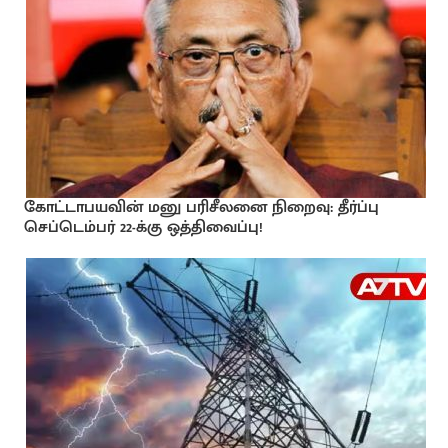
கோட்டாபயவின் மனு பரிசீலனை நிறைவு: தீர்ப்பு
செப்டெம்பர் 22-க்கு ஒத்திவைப்பு!