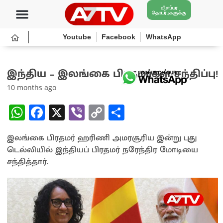
விளம்பர
தொடர்புகளுக்கு
Youtube
Facebook
WhatsApp
இந்திய – இலங்கை பிரதமர்கள் சந்திப்பு!
10 months ago
W
Fa
X
Vi
C
S
h
ce
b
o
h
இலங்கை பிரதமர் ஹரிணி அமரசூரிய இன்று புது
at
b
er
py
ar
டெல்லியில் இந்தியப் பிரதமர் நரேந்திர மோடியை
sA
o
Li
e
சந்தித்தார்.
p
o
n
p
k
k