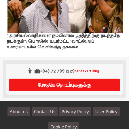
“அரசியல்வாதிகளை நம்பினால் பூஜித்திற்கு நடந்ததே
நடக்கும்”: பொலிஸ் உயர்மட்ட ‘வாட்ஸ்அப்’
உரையாடலில் வெளிவந்த தகவல்!
👨‍💼
(+94) 72 799 1229
For Advertising
மேலதிக தொடர்புகளுக்கு
About us
Contact Us
Privacy Policy
User Policy
Cookie Policy