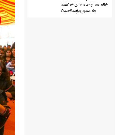
'வாட்ஸ்அப்' உரையாடலில்
வெளிவந்த தகவல்!