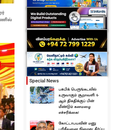
ர்
்ணில்
Special News
பசுபிக் பெருங்கடலில்
உருவாகும் சூறாவளி: 6-
ஆம் திகதிக்குப் பின்
மீண்டும் கனமழை
எச்சரிக்கை!
கோட்டாபயவின் மனு
பரிசீலனை நிறைவு: தீர்ப்பு