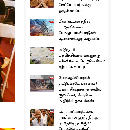
செப்டெம்பர் 22-க்கு
ஒத்திவைப்பு!
மின் கட்டணத்தில்
மாற்றமில்லை:
பொதுப்பயன்பாடுகள்
ஆணைக்குழு அறிவிப்பு!
அடுத்த 48
மணித்தியாலங்களுக்கு
எச்சரிக்கை: பெருவெள்ளம்
ஏற்பட வாய்ப்பு!
போதைப்பொருள்
தட்டுப்பாடே காரணம்?
மஹர சிறைச்சாலையில்
ரூ.15 கோடி சேதம் —
அதிர்ச்சி தகவல்கள்!
"அரசியல்வாதிகளை
நம்பினால் பூஜித்திற்கு
நடந்ததே நடக்கும்":
பொலிஸ் உயர்மட்ட