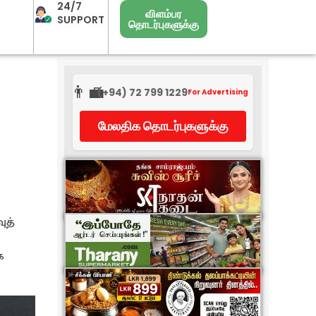
24/7
விளம்பர
SUPPORT
தொடர்புகளுக்கு
👨‍💼
(+94) 72 799 1229
For Advertising
மேலதிக தொடர்புகளுக்கு
ுத்
க