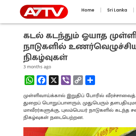
Home
Sri Lanka
கடல் கடந்தும் ஓயாத முள்ளி
நாடுகளில் உணர்வெழுச்சி
நிகழ்வுகள்
3 months ago
W
Fa
X
Vi
C
S
h
ce
b
o
h
முள்ளிவாய்க்கால் இறுதிப் போரில் வீரச்சாவை
at
b
er
py
ar
துறைப் பொறுப்பாளரும், முதுபெரும் தளபதியும
sA
o
Li
e
மாவீரர்களுக்கு, புலம்பெயர் நாடுகளில் கடந்த 
p
o
n
நிகழ்வுகள் நடைபெற்றன.
p
k
k