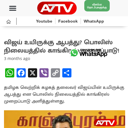
விளம்பர
தொடர்புகளுக்கு
Youtube
Facebook
WhatsApp
விஜய் உயிருக்கு ஆபத்து? பொலிஸ்
நிலையத்தில் காங்கிரஸ் முறைப்பாடு!
3 months ago
W
Fa
X
Vi
C
S
h
ce
b
o
h
தமிழக வெற்றிக் கழகத் தலைவர் விஜய்யின் உயிருக்கு
at
b
er
py
ar
ஆபத்து என பொலிஸ் நிலையத்தில் காங்கிரஸ்
sA
o
Li
e
முறைப்பாடு அளித்துள்ளது.
p
o
n
p
k
k