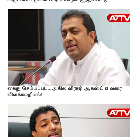
கைது செய்யப்பட்ட அகில விராஜ் ஆகஸ்ட் 18 வரை
விளக்கமறியல்!