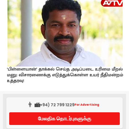
‘பிள்ளையான்’ தாக்கல் செய்த அடிப்படை உரிமை மீறல்
மனு: விசாரணைக்கு எடுத்துக்கொள்ள உயர் நீதிமன்றம்
உத்தரவு!
👨‍💼
(+94) 72 799 1229
For Advertising
மேலதிக தொடர்புகளுக்கு