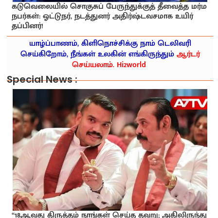
கடுவெலையில் சொகுசுப் பேருந்துக்குத் தீவைத்த மர்ம
நபர்கள்: ஓட்டுநர், நடத்துனர் அதிர்ஷ்டவசமாக உயிர்
தப்பினர்!
யாழ்ப்பாணம், கிளிநொச்சிக்கு நாம் டெலிவரி
செய்கிறோம், நீங்கள் உலகின் எங்கிருந்தும்
ஆர்டர்
செய்யலாம். Hi2world
Special News :
“18ஆவது திருத்தம் நாங்கள் செய்த தவறு; அதிலிருந்து