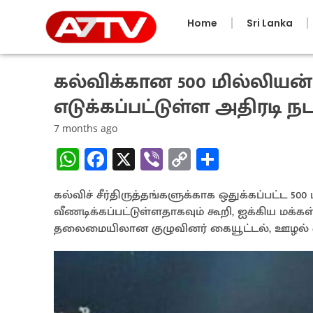
Home
Sri Lanka
கல்விக்கான 500 மில்லியன்
எடுக்கப்பட்டுள்ள அதிரடி ந
7 months ago
W
Fa
X
Vi
C
S
h
ce
b
o
h
கல்விச் சீர்திருத்தங்களுக்காக ஒதுக்கப்பட்ட 50
at
b
er
py
ar
வீணடிக்கப்பட்டுள்ளதாகவும் கூறி, ஐக்கிய மக்கள
sA
o
Li
e
தலைமையிலான குழுவினர் கையூட்டல், ஊழல் ஒழ
p
o
n
p
k
k