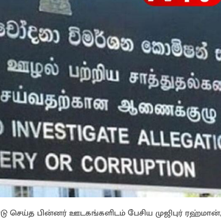
 செய்த பின்னர் ஊடகங்களிடம் பேசிய முஜிபுர் ரஹ்மான்