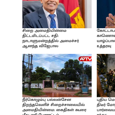
சிறை அமைதியின்மை
கோட்டாப
திட்டமிடப்பட்ட சதி:
காணொளி 
நாடாளுமன்றத்தில் அமைச்சர்
யாழ்ப்பா
ஆனந்த விஜேபால
உத்தரவு
நீர்கொழும்பு பல்லன்சேன
புதிய ம
திறந்தவெளிச் சிறைச்சாலையில்
திடீர் மோ
அமைதியின்மை: கைதிகள் கூரை
பார்வைய