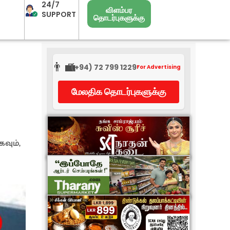
24/7
விளம்பர
SUPPORT
தொடர்புகளுக்கு
👨‍💼
(+94) 72 799 1229
For Advertising
மேலதிக தொடர்புகளுக்கு
வும்,