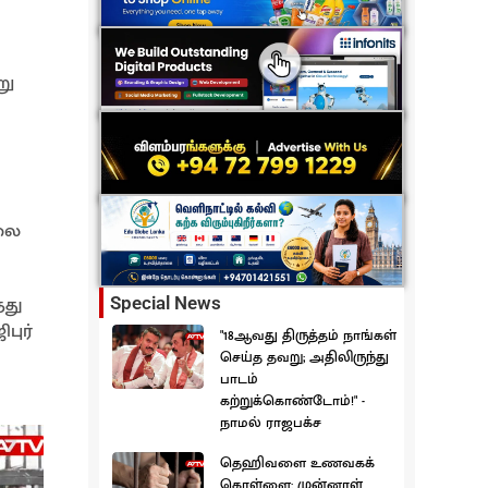
று
்லை
்து
Special News
புர்
"18ஆவது திருத்தம் நாங்கள்
செய்த தவறு; அதிலிருந்து
பாடம்
கற்றுக்கொண்டோம்!" -
நாமல் ராஜபக்ச
தெஹிவளை உணவகக்
கொள்ளை: முன்னாள்