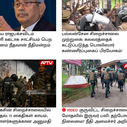
ய ராஜபக்சவிடம்
பல்லன்சேன சிறைச்சாலை
ஊடாக சாட்சியம் பெற
முற்றுகை: கலவரத்தைக்
ணம் நீதவான் நீதிமன்றம்
கட்டுப்படுத்த பொலிஸார்
கண்ணீர்ப்புகைப் பிரயோகம்!
ெகசின் சிறைச்சாலையில்
குருவிட்ட சிறைச்சா
🔴 VIDEO
தல்: 11 கைதிகள் காயம்;
மோதலில் இருவர் பலி: தற்ப
ாளர்களுக்கான அனுமதி
நிலைமை? நீதி அமைச்சர் அறிவ