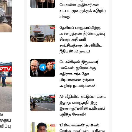
பொலிஸ் அதிகாரிகள்
உட்பட மூவருக்குக் கடூழிய
சிறை!
தேசியப் பாதுகாப்பிற்கு
அச்சுறுத்தல்: நீர்கொழும்பு
சிறை அதிகாரி
சாட்சியத்தை வெளியிட
நீதிமன்றம் தடை!
டெலிகிராம் நிறுவனர்
பாவெல் துரோவுக்கு
எதிராக சர்வதேச
பிடியாணை: ரஷ்யா
அதிரடி நடவடிக்கை!
A9 வீதியில் கட்டுப்பாட்டை
இழந்த பாரவூர்தி: இரு
இளைஞர்களின் உயிரைப்
லை
பறித்த சோகம்!
ோதைய
'பிள்ளையான்' தாக்கல்
ிப்பு
செய்த அடிப்படை உரிமை