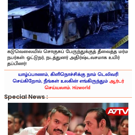
கடுவெலையில் சொகுசுப் பேருந்துக்குத் தீவைத்த மர்ம
நபர்கள்: ஓட்டுநர், நடத்துனர் அதிர்ஷ்டவசமாக உயிர்
தப்பினர்!
யாழ்ப்பாணம், கிளிநொச்சிக்கு நாம் டெலிவரி
செய்கிறோம், நீங்கள் உலகின் எங்கிருந்தும்
ஆர்டர்
செய்யலாம். Hi2world
Special News :