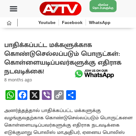
விளம்பர
தொடர்புகளுக்கு
Youtube
Facebook
WhatsApp
பாதிக்கப்பட்ட மக்களுக்காக
கொண்டுசெல்லப்படும் பொருட்கள்:
கொள்ளையடிப்பவர்களுக்கு எதிராக
நடவடிக்கை!
8 months ago
W
Fa
X
Vi
C
S
h
ce
b
o
h
அனர்த்தத்தால் பாதிக்கப்பட்ட மக்களுக்கு
at
b
er
py
ar
வழங்குவதற்காக கொண்டுசெல்லப்படும் பொருட்களை
sA
o
Li
e
கொள்ளையடிப்பவர்களுக்கு எதிராக நடவடிக்கை
p
o
n
எடுக்குமாறு பொலிஸ் மாஅதிபர், ஏனைய பொலிஸ்