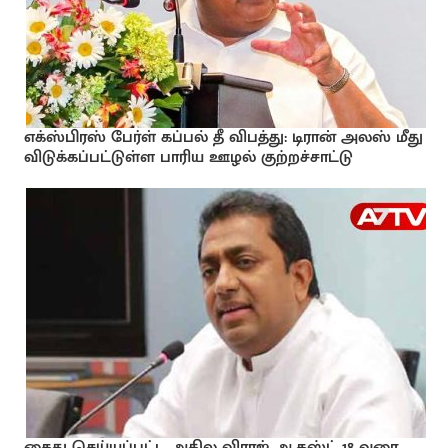
எக்ஸ்பிரஸ் பேர்ள் கப்பல் தீ விபத்து: டிரான் அலஸ் மீது
விடுக்கப்பட்டுள்ள பாரிய ஊழல் குற்றச்சாட்டு
கைது செய்யப்பட்ட அகில விராஜ் ஆகஸ்ட் 18 வரை