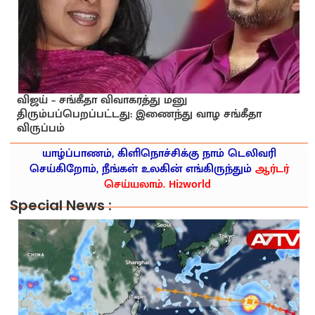
விஜய் – சங்கீதா விவாகரத்து மனு
திரும்பப்பெறப்பட்டது: இணைந்து வாழ சங்கீதா
விருப்பம்
யாழ்ப்பாணம், கிளிநொச்சிக்கு நாம் டெலிவரி
செய்கிறோம், நீங்கள் உலகின் எங்கிருந்தும்
ஆர்டர்
செய்யலாம். Hi2world
Special News :