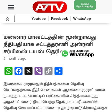
விளம்பர
தொடர்புகளுக்கு
Youtube
Facebook
WhatsApp
மன்னார் மாவட்டத்தின் மூன்றாவது
நீதிபதியாக சட்டத்தரணி அன்ரனி
சர்மிலன் டயஸ் தெரிவு!
2 months ago
W
Fa
X
Vi
C
S
h
ce
b
o
h
இலங்கை முழுவதும் நீதிபதிகளை தெரிவு
at
b
er
py
ar
செய்வதற்காக நீதி சேவைகள் ஆணைக்குழுவினால்
sA
o
Li
e
நடாத்த பட்ட போட்டிப் பரீட்சையில் சித்தியடைந்து
p
o
n
அதன் பின்னர் இடம்பெற்ற நேர்முகப் பரீட்சையில்
தெரிவு செய்யப்பட்ட மன்னார் தாழ்வுபாடு கிராமத்தைச்
p
k
k