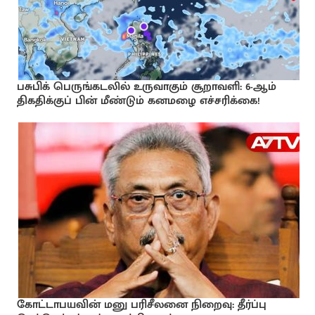
பசுபிக் பெருங்கடலில் உருவாகும் சூறாவளி: 6-ஆம்
திகதிக்குப் பின் மீண்டும் கனமழை எச்சரிக்கை!
கோட்டாபயவின் மனு பரிசீலனை நிறைவு: தீர்ப்பு