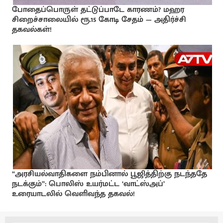
போதைப்பொருள் தட்டுப்பாடே காரணம்? மஹர
சிறைச்சாலையில் ரூ.15 கோடி சேதம் — அதிர்ச்சி
தகவல்கள்!
“அரசியல்வாதிகளை நம்பினால் பூஜித்திற்கு நடந்ததே
நடக்கும்”: பொலிஸ் உயர்மட்ட ‘வாட்ஸ்அப்’
உரையாடலில் வெளிவந்த தகவல்!