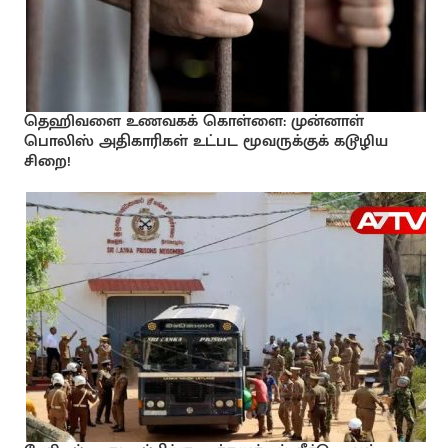
தெஹிவளை உணவகக் கொள்ளை: முன்னாள்
பொலிஸ் அதிகாரிகள் உட்பட மூவருக்குக் கடூழிய
சிறை!