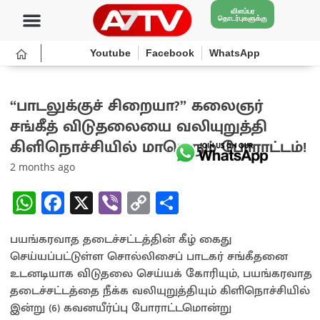
விளம்பர
தொடர்புகளுக்கு
Youtube
Facebook
WhatsApp
“பாடலுக்குச் சிறையா?” கலைஞர்
சங்கீத் விடுதலையை வலியுறுத்தி
கிளிநொச்சியில் மாபெரும் போராட்டம்!
2 months ago
W
Fa
X
Vi
C
S
h
ce
b
o
h
பயங்கரவாத தடைச்சட்டத்தின் கீழ் கைது
at
b
er
py
ar
செய்யப்பட்டுள்ள சொல்லிசைப் பாடகர் சங்கீதனை
sA
o
Li
e
உடனடியாக விடுதலை செய்யக் கோரியும், பயங்கரவாத
p
o
n
தடைச்சட்டத்தை நீக்க வலியுறுத்தியும் கிளிநொச்சியில்
இன்று (6) கவனயீர்ப்பு போராட்டமொன்று
p
k
k