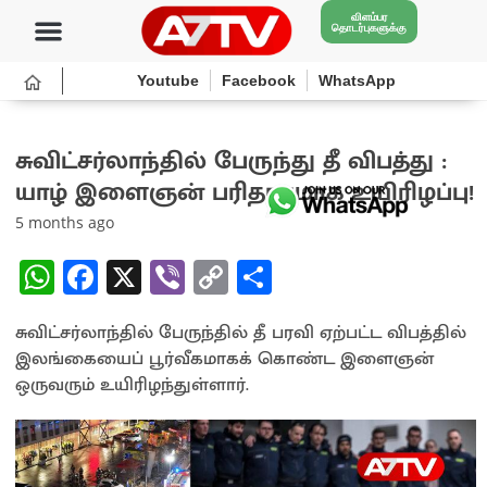
விளம்பர
தொடர்புகளுக்கு
Youtube
Facebook
WhatsApp
சுவிட்சர்லாந்தில் பேருந்து தீ விபத்து :
யாழ் இளைஞன் பரிதாபமாக உயிரிழப்பு!
5 months ago
W
Fa
X
Vi
C
S
h
ce
b
o
h
சுவிட்சர்லாந்தில் பேருந்தில் தீ பரவி ஏற்பட்ட விபத்தில்
at
b
er
py
ar
இலங்கையைப் பூர்வீகமாகக் கொண்ட இளைஞன்
sA
o
Li
e
ஒருவரும் உயிரிழந்துள்ளார்.
p
o
n
p
k
k