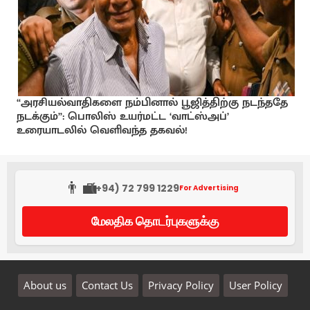
“அரசியல்வாதிகளை நம்பினால் பூஜித்திற்கு நடந்ததே
நடக்கும்”: பொலிஸ் உயர்மட்ட ‘வாட்ஸ்அப்’
உரையாடலில் வெளிவந்த தகவல்!
👨‍💼
(+94) 72 799 1229
For Advertising
மேலதிக தொடர்புகளுக்கு
About us
Contact Us
Privacy Policy
User Policy