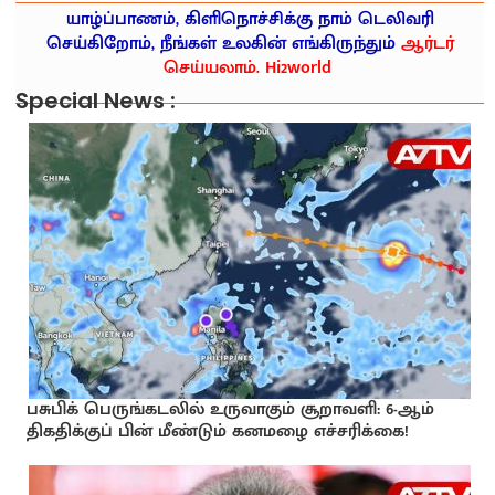
யாழ்ப்பாணம், கிளிநொச்சிக்கு நாம் டெலிவரி
செய்கிறோம், நீங்கள் உலகின் எங்கிருந்தும்
ஆர்டர்
செய்யலாம். Hi2world
Special News :
பசுபிக் பெருங்கடலில் உருவாகும் சூறாவளி: 6-ஆம்
திகதிக்குப் பின் மீண்டும் கனமழை எச்சரிக்கை!