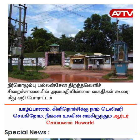
நீர்கொழும்பு பல்லன்சேன திறந்தவெளிச்
சிறைச்சாலையில் அமைதியின்மை: கைதிகள் கூரை
மீது ஏறி போராட்டம்
யாழ்ப்பாணம், கிளிநொச்சிக்கு நாம் டெலிவரி
செய்கிறோம், நீங்கள் உலகின் எங்கிருந்தும்
ஆர்டர்
செய்யலாம். Hi2world
Special News :