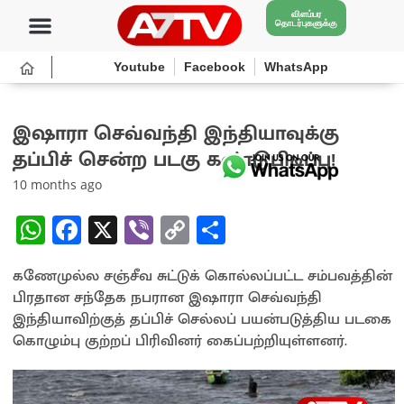
விளம்பர
தொடர்புகளுக்கு
Youtube
Facebook
WhatsApp
இஷாரா செவ்வந்தி இந்தியாவுக்கு
தப்பிச் சென்ற படகு கண்டுபிடிப்பு!
10 months ago
W
Fa
X
Vi
C
S
h
ce
b
o
h
கணேமுல்ல சஞ்சீவ சுட்டுக் கொல்லப்பட்ட சம்பவத்தின்
at
b
er
py
ar
பிரதான சந்தேக நபரான இஷாரா செவ்வந்தி
sA
o
Li
e
இந்தியாவிற்குத் தப்பிச் செல்லப் பயன்படுத்திய படகை
p
o
n
கொழும்பு குற்றப் பிரிவினர் கைப்பற்றியுள்ளனர்.
p
k
k