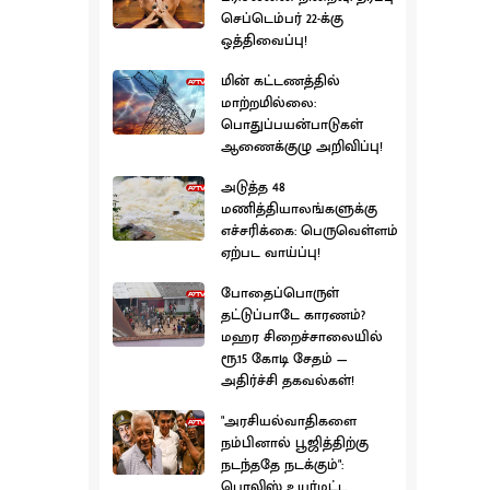
செப்டெம்பர் 22-க்கு
ஒத்திவைப்பு!
மின் கட்டணத்தில்
மாற்றமில்லை:
பொதுப்பயன்பாடுகள்
ஆணைக்குழு அறிவிப்பு!
அடுத்த 48
மணித்தியாலங்களுக்கு
எச்சரிக்கை: பெருவெள்ளம்
ஏற்பட வாய்ப்பு!
போதைப்பொருள்
தட்டுப்பாடே காரணம்?
மஹர சிறைச்சாலையில்
ரூ.15 கோடி சேதம் —
அதிர்ச்சி தகவல்கள்!
"அரசியல்வாதிகளை
நம்பினால் பூஜித்திற்கு
நடந்ததே நடக்கும்":
பொலிஸ் உயர்மட்ட