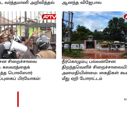
 வர்த்தமானி அறிவித்தல்
ஆனந்த விஜேபால
ேன சிறைச்சாலை
நீர்கொழும்பு பல்லன்சேன
: கலவரத்தைக்
திறந்தவெளிச் சிறைச்சாலையி
டுத்த பொலிஸார்
அமைதியின்மை: கைதிகள் கூ
்புகைப் பிரயோகம்!
மீது ஏறி போராட்டம்
N