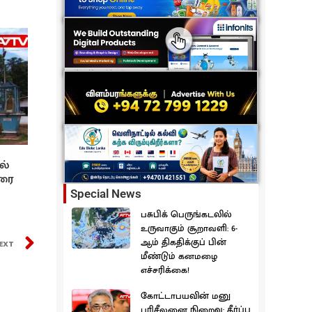
ல்
ரை
Special News
பசுபிக் பெருங்கடலில்
உருவாகும் சூறாவளி: 6-
ஆம் திகதிக்குப் பின்
EXT
மீண்டும் கனமழை
எச்சரிக்கை!
கோட்டாபயவின் மனு
பரிசீலனை நிறைவு: தீர்ப்பு