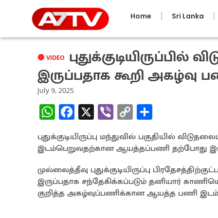
Home
Sri Lanka
புதுக்குடியிருப்பில் 
🔴 VIDEO
இருப்பதாக கூறி அகழ்வு ப
July 9, 2025
W
Fa
X
Vi
C
S
h
ce
b
o
h
புதுக்குடியிருப்பு மந்துவில் பகுதியில் விட
at
b
er
py
ar
இடம்பெறுவதற்கான ஆயத்தப்பணி தற்போது இடம
sA
o
Li
e
p
o
n
முல்லைத்தீவு புதுக்குடியிருப்பு பிரதேசத்திற்க
இருப்பதாக சந்தேகிக்கப்படும் தனியார் காணியொ
p
k
k
குறித்த அகழ்வுப்பணிக்கான ஆயத்த பணி இடம்ப