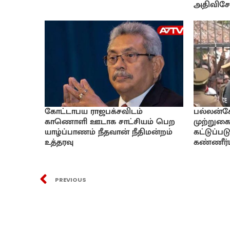
அதிவிசேட
கோட்டாபய ராஜபக்சவிடம்
பல்லன்ச
காணொளி ஊடாக சாட்சியம் பெற
முற்றுகை
யாழ்ப்பாணம் நீதவான் நீதிமன்றம்
கட்டுப்ப
உத்தரவு
கண்ணீர்ப
PREVIOUS