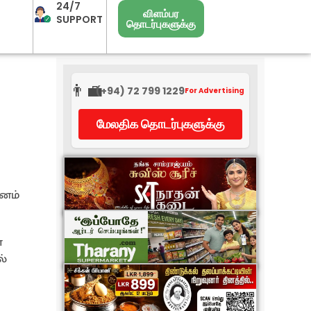
24/7
விளம்பர
SUPPORT
தொடர்புகளுக்கு
👨‍💼
(+94) 72 799 1229
For Advertising
மேலதிக தொடர்புகளுக்கு
ினம்
்
ல்