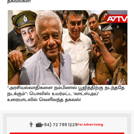
தகவல்கள்!
“அரசியல்வாதிகளை நம்பினால் பூஜித்திற்கு நடந்ததே
நடக்கும்”: பொலிஸ் உயர்மட்ட ‘வாட்ஸ்அப்’
உரையாடலில் வெளிவந்த தகவல்!
👨‍💼
(+94) 72 799 1229
For Advertising