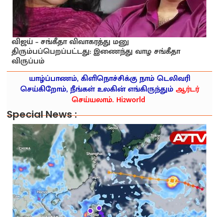
விஜய் – சங்கீதா விவாகரத்து மனு
திரும்பப்பெறப்பட்டது: இணைந்து வாழ சங்கீதா
விருப்பம்
யாழ்ப்பாணம், கிளிநொச்சிக்கு நாம் டெலிவரி
செய்கிறோம், நீங்கள் உலகின் எங்கிருந்தும்
ஆர்டர்
செய்யலாம். Hi2world
Special News :