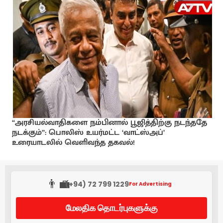
“அரசியல்வாதிகளை நம்பினால் பூஜித்திற்கு நடந்ததே
நடக்கும்”: பொலிஸ் உயர்மட்ட ‘வாட்ஸ்அப்’
உரையாடலில் வெளிவந்த தகவல்!
👨‍💼
(+94) 72 799 1229
For Advertising
மேலதிக தொடர்புகளுக்கு