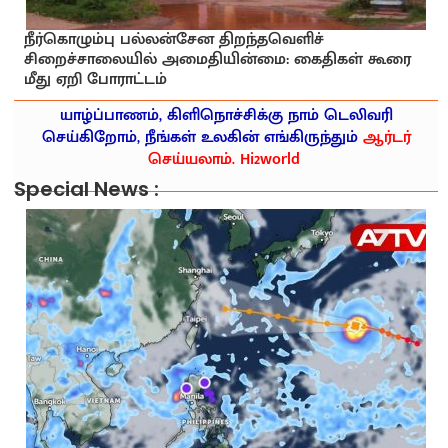
நீர்கொழும்பு பல்லன்சேன திறந்தவெளிச்
சிறைச்சாலையில் அமைதியின்மை: கைதிகள் கூரை
மீது ஏறி போராட்டம்
யாழ்ப்பாணம், கிளிநொச்சிக்கு நாம் டெலிவரி
செய்கிறோம், நீங்கள் உலகின் எங்கிருந்தும்
ஆர்டர்
செய்யலாம். Hi2world
Special News :