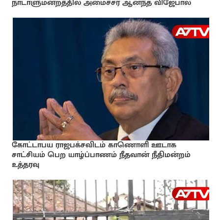
நாடாளுமன்றத்தில் அமைச்சர் ஆனந்த விஜேபால
கோட்டாபய ராஜபக்சவிடம் காணொளி ஊடாக
சாட்சியம் பெற யாழ்ப்பாணம் நீதவான் நீதிமன்றம்
உத்தரவு