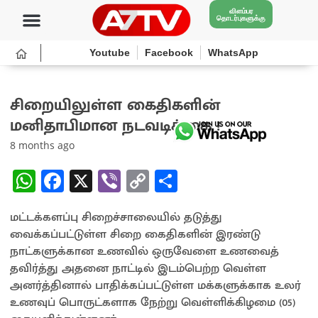
விளம்பர
தொடர்புகளுக்கு
Youtube
Facebook
WhatsApp
சிறையிலுள்ள கைதிகளின்
மனிதாபிமான நடவடிக்கை !
8 months ago
W
Fa
X
Vi
C
S
h
ce
b
o
h
மட்டக்களப்பு சிறைச்சாலையில் தடுத்து
at
b
er
py
ar
வைக்கப்பட்டுள்ள சிறை கைதிகளின் இரண்டு
sA
o
Li
e
நாட்களுக்கான உணவில் ஒருவேளை உணவைத்
p
o
n
தவிர்த்து அதனை நாட்டில் இடம்பெற்ற வெள்ள
அனர்த்தினால் பாதிக்கப்பட்டுள்ள மக்களுக்காக உலர்
p
k
k
உணவுப் பொருட்களாக நேற்று வெள்ளிக்கிழமை (05)