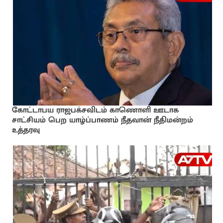
கோட்டாபய ராஜபக்சவிடம் காணொளி ஊடாக
சாட்சியம் பெற யாழ்ப்பாணம் நீதவான் நீதிமன்றம்
உத்தரவு