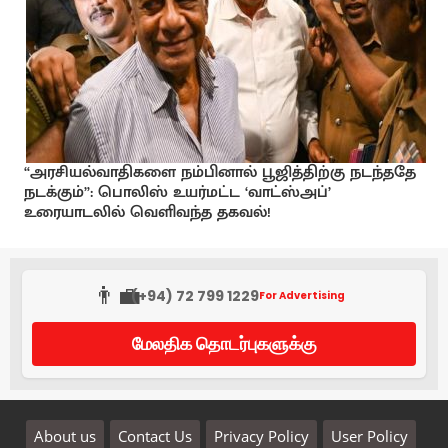
“அரசியல்வாதிகளை நம்பினால் பூஜித்திற்கு நடந்ததே
நடக்கும்”: பொலிஸ் உயர்மட்ட ‘வாட்ஸ்அப்’
உரையாடலில் வெளிவந்த தகவல்!
👨‍💼
(+94) 72 799 1229
For Advertising
மேலதிக தொடர்புகளுக்கு
About us
Contact Us
Privacy Policy
User Policy