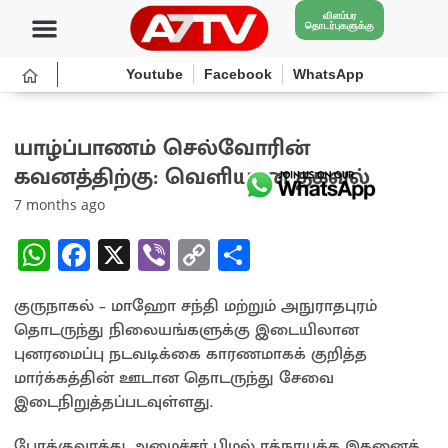
விளம்பர
தொடர்புகளுக்கு
Youtube
Facebook
WhatsApp
யாழ்ப்பாணம் செல்வோரின்
கவனத்திற்கு: வெளியான தகவல்
7 months ago
W
Fa
X
Vi
C
S
h
ce
b
o
h
குருநாகல் – மாஹோ சந்தி மற்றும் அநுராதபுரம்
at
b
er
py
ar
தொடருந்து நிலையங்களுக்கு இடையிலான
sA
o
Li
e
புனரமைப்பு நடவடிக்கை காரணமாகக் குறித்த
p
o
n
மார்க்கத்தின் ஊடான தொடருந்து சேவை
இடைநிறுத்தப்படவுள்ளது.
p
k
k
போக்குவரத்து அமைச்சர் பிமல் ரத்நாயக்க இதனைத்