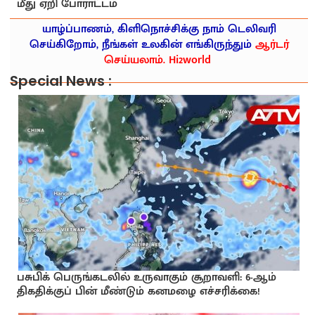
மீது ஏறி போராட்டம்
யாழ்ப்பாணம், கிளிநொச்சிக்கு நாம் டெலிவரி
செய்கிறோம், நீங்கள் உலகின் எங்கிருந்தும்
ஆர்டர்
செய்யலாம். Hi2world
Special News :
பசுபிக் பெருங்கடலில் உருவாகும் சூறாவளி: 6-ஆம்
திகதிக்குப் பின் மீண்டும் கனமழை எச்சரிக்கை!