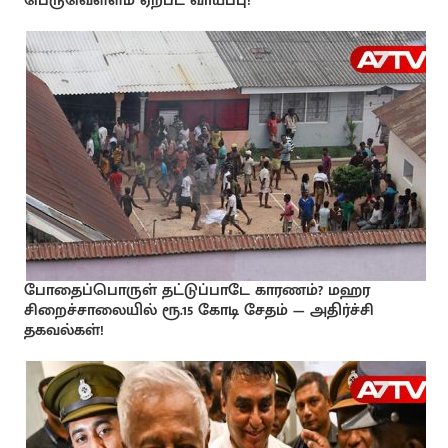
பெருவெள்ளம் ஏற்பட வாய்ப்பு!
போதைப்பொருள் தட்டுப்பாடே காரணம்? மஹர
சிறைச்சாலையில் ரூ.15 கோடி சேதம் — அதிர்ச்சி
தகவல்கள்!