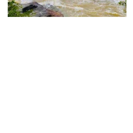
அடுத்த 48 மணித்தியாலங்களுக்கு எச்சரிக்கை:
பெருவெள்ளம் ஏற்பட வாய்ப்பு!
போதைப்பொருள் தட்டுப்பாடே காரணம்? மஹர
சிறைச்சாலையில் ரூ.15 கோடி சேதம் — அதிர்ச்சி
தகவல்கள்!