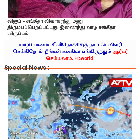
விஜய் – சங்கீதா விவாகரத்து மனு
திரும்பப்பெறப்பட்டது: இணைந்து வாழ சங்கீதா
விருப்பம்
யாழ்ப்பாணம், கிளிநொச்சிக்கு நாம் டெலிவரி
செய்கிறோம், நீங்கள் உலகின் எங்கிருந்தும்
ஆர்டர்
செய்யலாம். Hi2world
Special News :