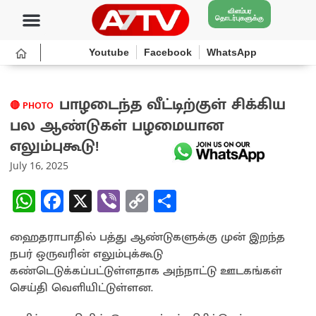
விளம்பர
தொடர்புகளுக்கு
Youtube
Facebook
WhatsApp
பாழடைந்த வீட்டிற்குள் சிக்கிய
🔴 PHOTO
பல ஆண்டுகள் பழமையான
எலும்புகூடு!
July 16, 2025
W
Fa
X
Vi
C
S
h
ce
b
o
h
ஹைதராபாதில் பத்து ஆண்டுகளுக்கு முன் இறந்த
at
b
er
py
ar
நபர் ஒருவரின் எலும்புக்கூடு
sA
o
Li
e
கண்டெடுக்கப்பட்டுள்ளதாக அந்நாட்டு ஊடகங்கள்
p
o
n
செய்தி வெளியிட்டுள்ளன.
p
k
k