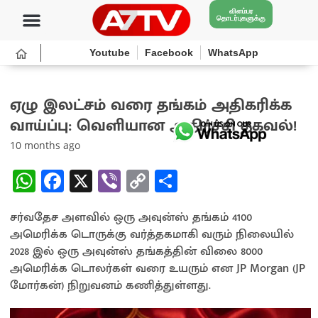
விளம்பர
தொடர்புகளுக்கு
Youtube
Facebook
WhatsApp
ஏழு இலட்சம் வரை தங்கம் அதிகரிக்க
வாய்ப்பு: வெளியான அதிர்ச்சி தகவல்!
10 months ago
W
Fa
X
Vi
C
S
h
ce
b
o
h
சர்வதேச அளவில் ஒரு அவுன்ஸ் தங்கம் 4100
at
b
er
py
ar
அமெரிக்க டொருக்கு வர்த்தகமாகி வரும் நிலையில்
sA
o
Li
e
2028 இல் ஒரு அவுன்ஸ் தங்கத்தின் விலை 8000
p
o
n
அமெரிக்க டொலர்கள் வரை உயரும் என JP Morgan (JP
மோர்கன்) நிறுவனம் கணித்துள்ளது.
p
k
k