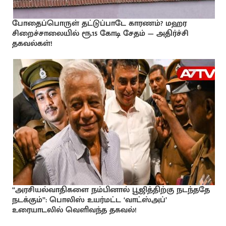
போதைப்பொருள் தட்டுப்பாடே காரணம்? மஹர
சிறைச்சாலையில் ரூ.15 கோடி சேதம் — அதிர்ச்சி
தகவல்கள்!
“அரசியல்வாதிகளை நம்பினால் பூஜித்திற்கு நடந்ததே
நடக்கும்”: பொலிஸ் உயர்மட்ட ‘வாட்ஸ்அப்’
உரையாடலில் வெளிவந்த தகவல்!