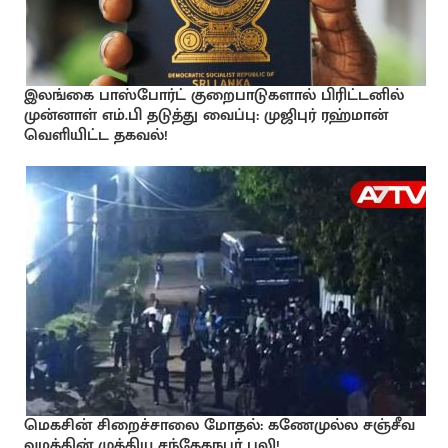
இலங்கை பாஸ்போர்ட் குறைபாடுகளால் பிரிட்டனில்
முன்னாள் எம்.பி தடுத்து வைப்பு: முஜிபுர் ரஹ்மான்
வெளியிட்ட தகவல்!
மெகசின் சிறைச்சாலை மோதல்: கணேமுல்ல சஞ்சீவ
வழக்கின் முக்கிய சந்தேகநபர் பலி!