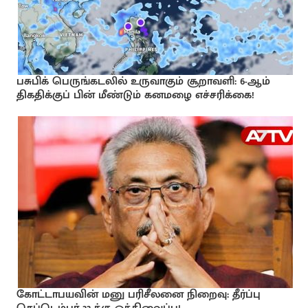
பசுபிக் பெருங்கடலில் உருவாகும் சூறாவளி: 6-ஆம்
திகதிக்குப் பின் மீண்டும் கனமழை எச்சரிக்கை!
கோட்டாபயவின் மனு பரிசீலனை நிறைவு: தீர்ப்பு