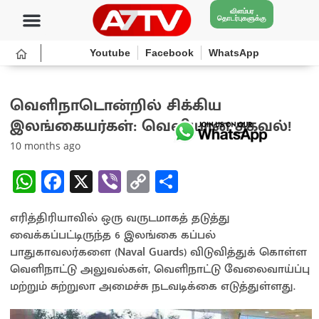
விளம்பர
தொடர்புகளுக்கு
Youtube
Facebook
WhatsApp
வெளிநாடொன்றில் சிக்கிய
இலங்கையர்கள்: வெளியான தகவல்!
10 months ago
W
Fa
X
Vi
C
S
h
ce
b
o
h
எரித்திரியாவில் ஒரு வருடமாகத் தடுத்து
at
b
er
py
ar
வைக்கப்பட்டிருந்த 6 இலங்கை கப்பல்
sA
o
Li
e
பாதுகாவலர்களை (Naval Guards) விடுவித்துக் கொள்ள
p
o
n
வெளிநாட்டு அலுவல்கள், வெளிநாட்டு வேலைவாய்ப்பு
மற்றும் சுற்றுலா அமைச்சு நடவடிக்கை எடுத்துள்ளது.
p
k
k