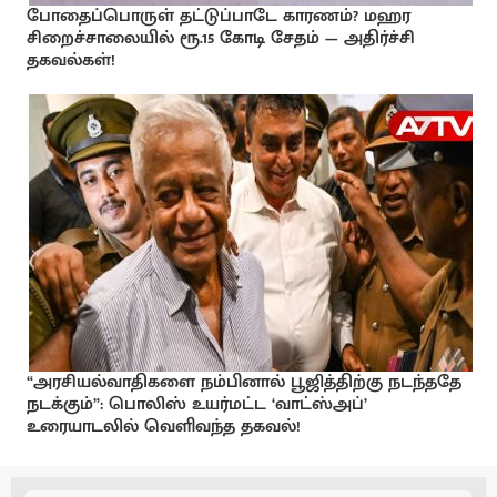
போதைப்பொருள் தட்டுப்பாடே காரணம்? மஹர
சிறைச்சாலையில் ரூ.15 கோடி சேதம் — அதிர்ச்சி
தகவல்கள்!
“அரசியல்வாதிகளை நம்பினால் பூஜித்திற்கு நடந்ததே
நடக்கும்”: பொலிஸ் உயர்மட்ட ‘வாட்ஸ்அப்’
உரையாடலில் வெளிவந்த தகவல்!