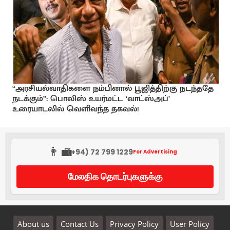
“அரசியல்வாதிகளை நம்பினால் பூஜித்திற்கு நடந்ததே
நடக்கும்”: பொலிஸ் உயர்மட்ட ‘வாட்ஸ்அப்’
உரையாடலில் வெளிவந்த தகவல்!
👨‍💼
(+94) 72 799 1229
For Advertising
மேலதிக தொடர்புகளுக்கு
About us
Contact Us
Privacy Policy
User Policy