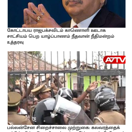
கோட்டாபய ராஜபக்சவிடம் காணொளி ஊடாக
சாட்சியம் பெற யாழ்ப்பாணம் நீதவான் நீதிமன்றம்
உத்தரவு
பல்லன்சேன சிறைச்சாலை முற்றுகை: கலவரத்தைக்