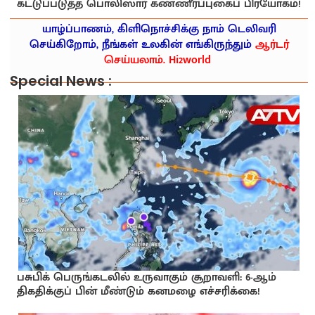
கட்டுப்படுத்த பொலிஸார் கண்ணீர்ப்புகைப் பிரயோகம்!
யாழ்ப்பாணம், கிளிநொச்சிக்கு நாம் டெலிவரி
செய்கிறோம், நீங்கள் உலகின் எங்கிருந்தும்
ஆர்டர்
செய்யலாம். Hi2world
Special News :
பசுபிக் பெருங்கடலில் உருவாகும் சூறாவளி: 6-ஆம்
திகதிக்குப் பின் மீண்டும் கனமழை எச்சரிக்கை!