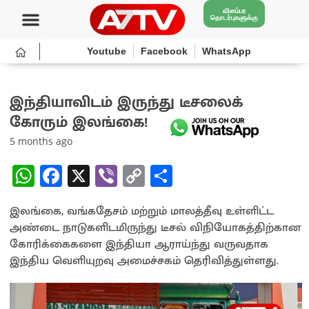
விளம்பர
தொடர்புகளுக்கு
Youtube
Facebook
WhatsApp
இந்தியாவிடம் இருந்து டீசலைக்
கோரும் இலங்கை!
5 months ago
W
Fa
X
Vi
C
S
h
ce
b
o
h
இலங்கை, வங்கதேசம் மற்றும் மாலத்தீவு உள்ளிட்ட
at
b
er
py
ar
அண்டை நாடுகளிடமிருந்து டீசல் விநியோகத்திற்கான
sA
o
Li
e
கோரிக்கைகளை இந்தியா ஆராய்ந்து வருவதாக
p
o
n
இந்திய வெளியுறவு அமைச்சகம் தெரிவித்துள்ளது.
p
k
k