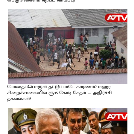
பெருவெள்ளம் ஏற்பட வாய்ப்பு!
போதைப்பொருள் தட்டுப்பாடே காரணம்? மஹர
சிறைச்சாலையில் ரூ.15 கோடி சேதம் — அதிர்ச்சி
தகவல்கள்!