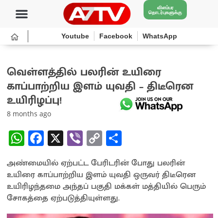
விளம்பர
தொடர்புகளுக்கு
Youtube
Facebook
WhatsApp
வெள்ளத்தில் பலரின் உயிரை
காப்பாற்றிய இளம் யுவதி – திடீரென
உயிரிழப்பு!
8 months ago
W
Fa
X
Vi
C
S
h
ce
b
o
h
அண்மையில் ஏற்பட்ட பேரிடரின் போது பலரின்
at
b
er
py
ar
உயிரை காப்பாற்றிய இளம் யுவதி ஒருவர் திடீரென
sA
o
Li
e
உயிரிழந்தமை அந்தப் பகுதி மக்கள் மத்தியில் பெரும்
p
o
n
சோகத்தை ஏற்படுத்தியுள்ளது.
p
k
k