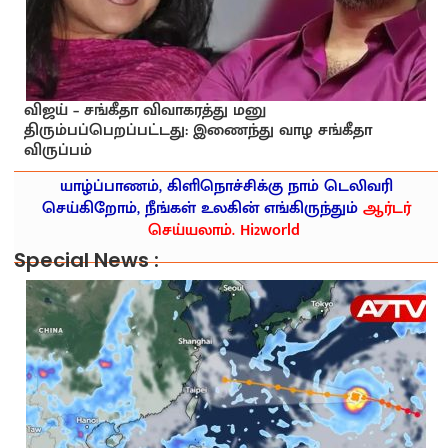
விஜய் – சங்கீதா விவாகரத்து மனு
திரும்பப்பெறப்பட்டது: இணைந்து வாழ சங்கீதா
விருப்பம்
யாழ்ப்பாணம், கிளிநொச்சிக்கு நாம் டெலிவரி
செய்கிறோம், நீங்கள் உலகின் எங்கிருந்தும்
ஆர்டர்
செய்யலாம். Hi2world
Special News :