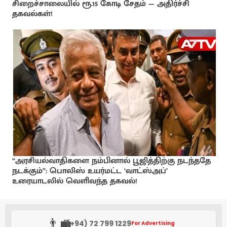
சிறைச்சாலையில் ரூ.15 கோடி சேதம் — அதிர்ச்சி
தகவல்கள்!
“அரசியல்வாதிகளை நம்பினால் பூஜித்திற்கு நடந்ததே
நடக்கும்”: பொலிஸ் உயர்மட்ட ‘வாட்ஸ்அப்’
உரையாடலில் வெளிவந்த தகவல்!
👨‍💼
(+94) 72 799 1229
For Advertising