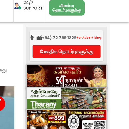
24/7
விளம்பர
SUPPORT
தொடர்புகளுக்கு
👨‍💼
(+94) 72 799 1229
For Advertising
மேலதிக தொடர்புகளுக்கு
ைது