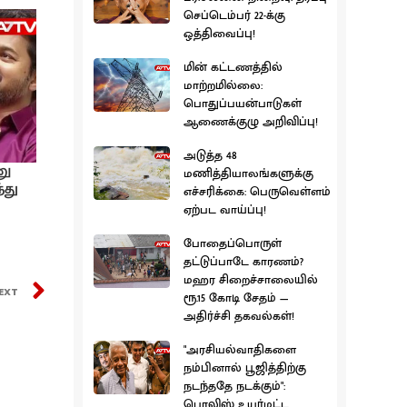
செப்டெம்பர் 22-க்கு
ஒத்திவைப்பு!
மின் கட்டணத்தில்
மாற்றமில்லை:
பொதுப்பயன்பாடுகள்
ஆணைக்குழு அறிவிப்பு!
அடுத்த 48
னு
மணித்தியாலங்களுக்கு
்து
எச்சரிக்கை: பெருவெள்ளம்
ஏற்பட வாய்ப்பு!
போதைப்பொருள்
தட்டுப்பாடே காரணம்?
மஹர சிறைச்சாலையில்
EXT
ரூ.15 கோடி சேதம் —
அதிர்ச்சி தகவல்கள்!
"அரசியல்வாதிகளை
நம்பினால் பூஜித்திற்கு
நடந்ததே நடக்கும்":
பொலிஸ் உயர்மட்ட