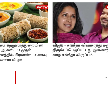
ண சுற்றுலாத்துறையின்
விஜய் – சங்கீதா விவாகரத்து ம
 ஆகஸ்ட் 15 முதல்
திரும்பப்பெறப்பட்டது: இணைந
ாணத்தில் பிரமாண்ட உணவு
வாழ சங்கீதா விருப்பம்
கலாசார விழா!
N