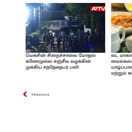
மெகசின் சிறைச்சாலை மோதல்:
வட மாகா
கணேமுல்ல சஞ்சீவ வழக்கின்
மைல்கல்:
முக்கிய சந்தேகநபர் பலி!
யாழ்ப்ப
மற்றும் 
PREVIOUS