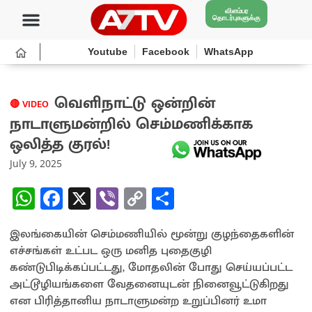
விளம்பர
தொடர்புகளுக்கு
Youtube
Facebook
WhatsApp
வெளிநாட்டு ஒன்றின்
🔴 VIDEO
நாடாளுமன்றில் செம்மணிக்காக
ஒலித்த குரல்!
July 9, 2025
W
Fa
X
Vi
C
S
h
ce
b
o
h
இலங்கையின் செம்மணியில் மூன்று குழந்தைகளின்
at
b
er
py
ar
எச்சங்கள் உட்பட ஒரு மனித புதைகுழி
sA
o
Li
e
கண்டுபிடிக்கப்பட்டது, மோதலின் போது செய்யப்பட்ட
p
o
n
அட்டூழியங்களை வேதனையுடன் நினைவூட்டுகிறது
என பிரித்தானிய நாடாளுமன்ற உறுப்பினர் உமா
p
k
k