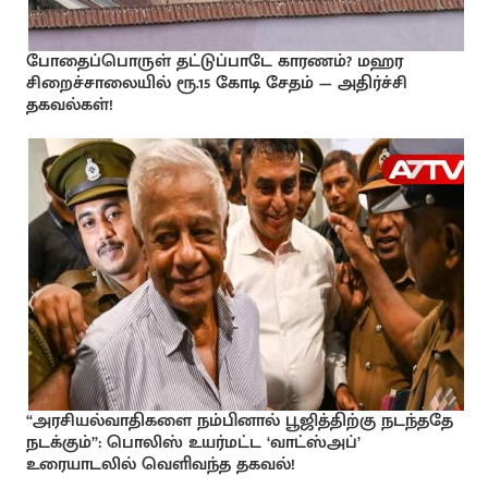
போதைப்பொருள் தட்டுப்பாடே காரணம்? மஹர
சிறைச்சாலையில் ரூ.15 கோடி சேதம் — அதிர்ச்சி
தகவல்கள்!
“அரசியல்வாதிகளை நம்பினால் பூஜித்திற்கு நடந்ததே
நடக்கும்”: பொலிஸ் உயர்மட்ட ‘வாட்ஸ்அப்’
உரையாடலில் வெளிவந்த தகவல்!