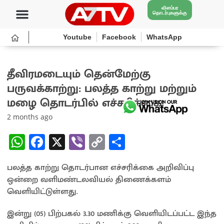
விளம்பர
தொடர்புகளுக்கு
Youtube
Facebook
WhatsApp
தீவிரமடையும் தென்மேற்கு
பருவக்காற்று: பலத்த காற்று மற்றும்
மழை தொடர்பில் எச்சரிக்கை!
2 months ago
W
Fa
X
Vi
C
S
h
ce
b
o
h
பலத்த காற்று தொடர்பான எச்சரிக்கை அறிவிப்பு
at
b
er
py
ar
ஒன்றை வளிமண்டலவியல் திணைக்களம்
sA
o
Li
e
வெளியிட்டுள்ளது.
p
o
n
இன்று (05) பிற்பகல் 3.30 மணிக்கு வெளியிடப்பட்ட இந்த
p
k
k