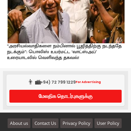
“அரசியல்வாதிகளை நம்பினால் பூஜித்திற்கு நடந்ததே
நடக்கும்”: பொலிஸ் உயர்மட்ட ‘வாட்ஸ்அப்’
உரையாடலில் வெளிவந்த தகவல்!
👨‍💼
(+94) 72 799 1229
For Advertising
மேலதிக தொடர்புகளுக்கு
About us
Contact Us
Privacy Policy
User Policy