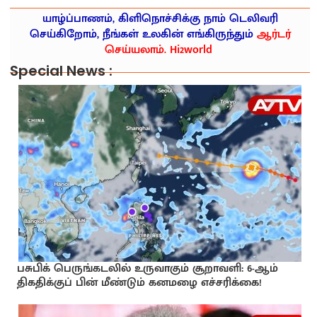
யாழ்ப்பாணம், கிளிநொச்சிக்கு நாம் டெலிவரி
செய்கிறோம், நீங்கள் உலகின் எங்கிருந்தும்
ஆர்டர்
செய்யலாம். Hi2world
Special News :
பசுபிக் பெருங்கடலில் உருவாகும் சூறாவளி: 6-ஆம்
திகதிக்குப் பின் மீண்டும் கனமழை எச்சரிக்கை!