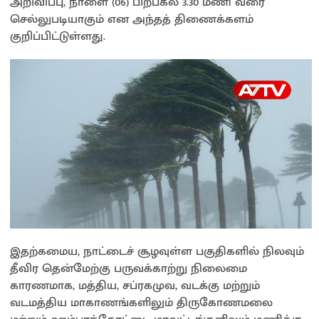
அறிவிப்பு, நாளை (06) பிற்பகல் 3.30 மணி வரை
செல்லுபடியாகும் என அந்தத் திணைக்களம்
குறிப்பிட்டுள்ளது.
இதற்கமைய, நாட்டைச் சூழவுள்ள பகுதிகளில் நிலவும்
தீவிர தென்மேற்கு பருவக்காற்று நிலைமை
காரணமாக, மத்திய, சப்ரகமுவ, வடக்கு மற்றும்
வடமத்திய மாகாணங்களிலும் திருகோணமலை