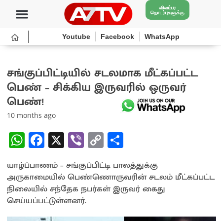
விளம்பர
தொடர்புகளுக்கு
Youtube
Facebook
WhatsApp
சங்குப்பிட்டியில் சடலமாக மீட்கப்பட்ட
பெண் – சிக்கிய இருவரில் ஒருவர்
பெண்!
10 months ago
W
Fa
X
Vi
C
S
h
ce
b
o
h
யாழ்ப்பாணம் – சங்குப்பிட்டி பாலத்துக்கு
at
b
er
py
ar
அருகாமையில் பெண்ணொருவரின் சடலம் மீட்கப்பட்ட
sA
o
Li
e
நிலையில் சந்தேக நபர்கள் இருவர் கைது
p
o
n
செய்யப்பட்டுள்ளனர்.
p
k
k