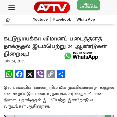
விளம்பர
தொடர்புகளுக்கு
Youtube
Facebook
WhatsApp
கட்டுநாயக்கா விமானப் படைத்தளத்
தாக்குதல் இடம்பெற்று 24 ஆண்டுகள்
நிறைவு..!
July 24, 2025
W
Fa
X
Vi
C
S
h
ce
b
o
h
இலங்கையின் வரலாற்றில் மிக முக்கியமான தாக்குதல்
at
b
er
py
ar
என கூறப்படும் பண்டாரநாயக்க சர்வதேச விமான
sA
o
Li
e
நிலைய தாக்குதல் இடம்பெற்று இன்றோடு 24
p
o
n
வருடங்கள் ஆகின்றன.
p
k
k