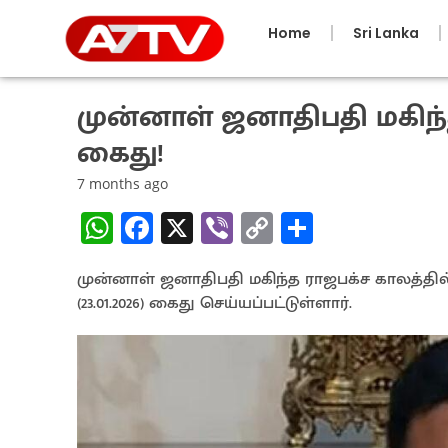
Home
Sri Lanka
முன்னாள் ஜனாதிபதி மகிந்
கைது!
7 months ago
W
Fa
X
Vi
C
S
h
ce
b
o
h
முன்னாள் ஜனாதிபதி மகிந்த ராஜபக்ச காலத்தி
at
b
er
py
ar
(23.01.2026) கைது செய்யப்பட்டுள்ளார்.
sA
o
Li
e
p
o
n
p
k
k