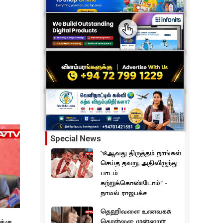
Special News
"18ஆவது திருத்தம் நாங்கள்
செய்த தவறு; அதிலிருந்து
பாடம்
கற்றுக்கொண்டோம்!" -
நாமல் ராஜபக்ச
தெஹிவளை உணவகக்
க்கு
கொள்ளை: முன்னாள்