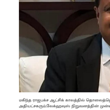
மகிந்த ராஜபக்ச ஆட்சிக் காலத்தில் தொலைத்த
அதியட்சகரும்,லேக்ஹவுஸ் நிறுவனத்தின் முன