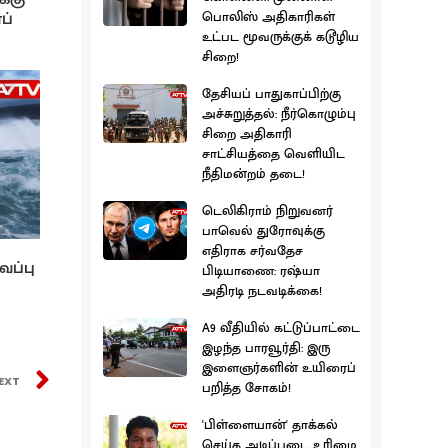
ப்
பொலிஸ் அதிகாரிகள்
உட்பட மூவருக்குக் கடூழிய
சிறை!
தேசியப் பாதுகாப்பிற்கு
அச்சுறுத்தல்: நீர்கொழும்பு
சிறை அதிகாரி
சாட்சியத்தை வெளியிட
நீதிமன்றம் தடை!
டெலிகிராம் நிறுவனர்
பாவெல் துரோவுக்கு
எதிராக சர்வதேச
வப்பு
பிடியாணை: ரஷ்யா
அதிரடி நடவடிக்கை!
A9 வீதியில் கட்டுப்பாட்டை
இழந்த பாரவூர்தி: இரு
இளைஞர்களின் உயிரைப்
EXT
பறித்த சோகம்!
'பிள்ளையான்' தாக்கல்
செய்த அடிப்படை உரிமை