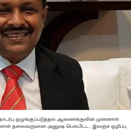
ொடர்பு ஒழுங்குப்படுத்தல் ஆணைக்குவின் முன்னாள்
்னாள் தலைவருமான அனுஷ பெல்பிட்ட , இலஞ்ச ஒழிப்பு