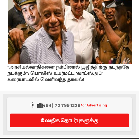
“அரசியல்வாதிகளை நம்பினால் பூஜித்திற்கு நடந்ததே
நடக்கும்”: பொலிஸ் உயர்மட்ட ‘வாட்ஸ்அப்’
உரையாடலில் வெளிவந்த தகவல்!
👨‍💼
(+94) 72 799 1229
For Advertising
மேலதிக தொடர்புகளுக்கு