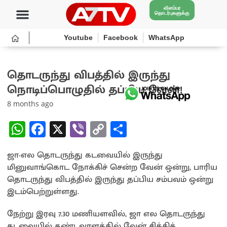
விளம்பர
தொடர்புகளுக்கு
Youtube
Facebook
WhatsApp
தொடருந்து விபத்தில் இருந்து
நொடிப்பொழுதில் தப்பிய வேன்!
8 months ago
W
Fa
X
Vi
C
S
h
ce
b
o
h
ஜா-எல தொடருந்து கடவையில் இருந்து
at
b
er
py
ar
மினுவாங்கொட நோக்கிச் சென்ற வேன் ஒன்று, பாரிய
sA
o
Li
e
தொடருந்து விபத்தில் இருந்து தப்பிய சம்பவம் ஒன்று
p
o
n
இடம்பெற்றுள்ளது.
p
k
k
நேற்று இரவு 7.30 மணியளவில், ஜா எல தொடருந்து
கடவையில் தண்டவாளத்தில் வேன் சிக்கிக்