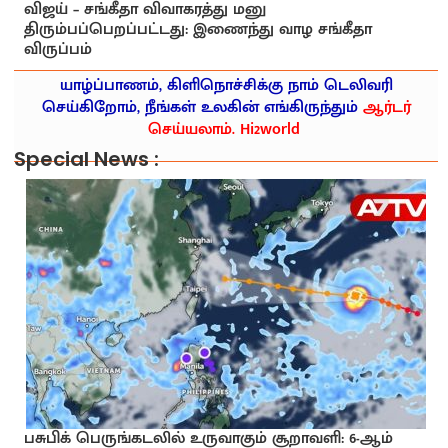
விஜய் – சங்கீதா விவாகரத்து மனு
திரும்பப்பெறப்பட்டது: இணைந்து வாழ சங்கீதா
விருப்பம்
யாழ்ப்பாணம், கிளிநொச்சிக்கு நாம் டெலிவரி
செய்கிறோம், நீங்கள் உலகின் எங்கிருந்தும்
ஆர்டர்
செய்யலாம். Hi2world
Special News :
பசுபிக் பெருங்கடலில் உருவாகும் சூறாவளி: 6-ஆம்