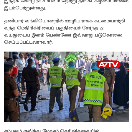
இந்தக் கொடூரச் சம்பவம் நேற்று திங்கட்கிழமை மாலை
இடம்பெற்றுள்ளது.
தனியார் வங்கியொன்றில் ஊழியராகக் கடமையாற்றி
வந்த மெதிரிகிரியைப் பகுதியைச் சேர்ந்த 22
வயதுடைய இளம் பெண்ணே இவ்வாறு படுகொலை
செய்யப்பட்டவராவார்.
சம்பவம் குறித்து மேலும் தெரிவிக்கையில்,