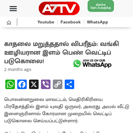
விளம்பர
தொடர்புகளுக்கு
Youtube
Facebook
WhatsApp
காதலை மறுத்ததால் விபரீதம்: வங்கி
ஊழியரான இளம் பெண் வெட்டிப்
படுகொலை!
2 months ago
W
Fa
X
Vi
C
S
h
ce
b
o
h
பொலன்னறுவை மாவட்டம், மெதிரிகிரியை
at
b
er
py
ar
பிரதேசத்தில் இளம் யுவதி ஒருவர், அவரது அயல் வீட்டு
sA
o
Li
e
இளைஞரினால் கோரமான முறையில் வெட்டிப்
p
o
n
படுகொலை செய்யப்பட்டுள்ளார்.
p
k
k