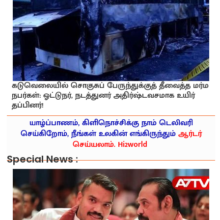
கடுவெலையில் சொகுசுப் பேருந்துக்குத் தீவைத்த மர்ம
நபர்கள்: ஓட்டுநர், நடத்துனர் அதிர்ஷ்டவசமாக உயிர்
தப்பினர்!
யாழ்ப்பாணம், கிளிநொச்சிக்கு நாம் டெலிவரி
செய்கிறோம், நீங்கள் உலகின் எங்கிருந்தும்
ஆர்டர்
செய்யலாம். Hi2world
Special News :