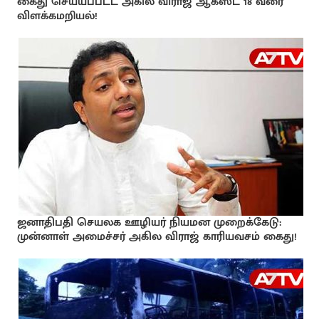
கைது செய்யப்பட்ட அகில விராஜ் ஆகஸ்ட் 18 வரை
விளக்கமறியல்!
ஜனாதிபதி செயலக ஊழியர் நியமன முறைக்கேடு:
முன்னாள் அமைச்சர் அகில விராஜ் காரியவசம் கைது!