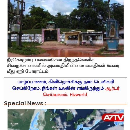
நீர்கொழும்பு பல்லன்சேன திறந்தவெளிச்
சிறைச்சாலையில் அமைதியின்மை: கைதிகள் கூரை
மீது ஏறி போராட்டம்
யாழ்ப்பாணம், கிளிநொச்சிக்கு நாம் டெலிவரி
செய்கிறோம், நீங்கள் உலகின் எங்கிருந்தும்
ஆர்டர்
செய்யலாம். Hi2world
Special News :