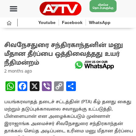
விளம்பர
தொடர்புகளுக்கு
Youtube
Facebook
WhatsApp
சிவநேசதுரை சந்திரகாந்தனின் மனு
மீதான தீர்ப்பை ஒத்திவைத்தது உயர்
நீதிமன்றம்
2 months ago
W
Fa
X
Vi
C
S
h
ce
b
o
h
பயங்கரவாதத் தடைச் சட்டத்தின் (PTA) கீழ் தனது கைது
at
b
er
py
ar
மற்றும் தடுப்புக்காவலை சவாலுக்கு உட்படுத்தி,
sA
o
Li
e
பிள்ளையான் என அழைக்கப்படும் முன்னாள்
p
o
n
இராஜாங்க அமைச்சர் சிவநேசதுரை சந்திரகாந்தன்
தாக்கல் செய்த அடிப்படை உரிமை மனு மீதான தீர்ப்பை
p
k
k