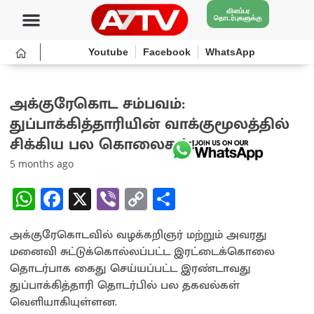
விளம்பர
தொடர்புகளுக்கு
Youtube
Facebook
WhatsApp
அக்குரேகொட சம்பவம்:
துப்பாக்கித்தாரியின் வாக்குமூலத்தில்
சிக்கிய பல கொலைகள்!
5 months ago
W
Fa
X
Vi
C
S
h
ce
b
o
h
அக்குரேகொடவில் வழக்கறிஞர் மற்றும் அவரது
at
b
er
py
ar
மனைவி சுட்டுக்கொல்லப்பட்ட இரட்டைக்கொலை
sA
o
Li
e
தொடர்பாக கைது செய்யப்பட்ட இரண்டாவது
p
o
n
துப்பாக்கித்தாரி தொடர்பில் பல தகவல்கள்
வெளியாகியுள்ளன.
p
k
k