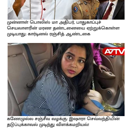
முன்னாள் பொலிஸ் மா அதிபர், பாதுகாப்புச்
செயலாளரின் மரண தண்டனையை ஏற்றுக்கொள்ள
முடியாது: கார்டினல் ரஞ்சித் ஆண்டகை
கணேமுல்ல சஞ்சீவ வழக்கு: இஷாரா செவ்வந்தியின்
தடுப்புக்காவல் முடிந்து விளக்கமறியல்!