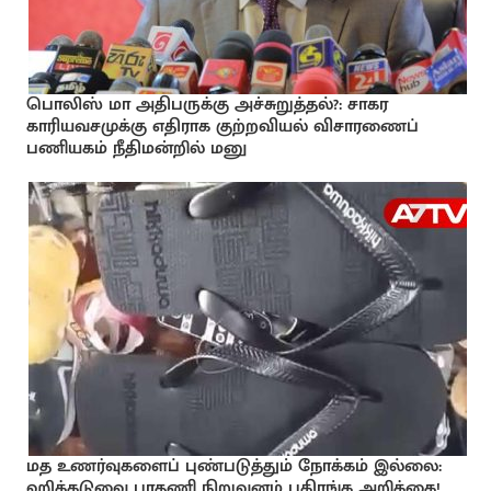
பொலிஸ் மா அதிபருக்கு அச்சுறுத்தல்?: சாகர
காரியவசமுக்கு எதிராக குற்றவியல் விசாரணைப்
பணியகம் நீதிமன்றில் மனு
மத உணர்வுகளைப் புண்படுத்தும் நோக்கம் இல்லை:
ஹிக்கடுவை பாதணி நிறுவனம் பகிரங்க அறிக்கை!