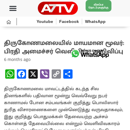
விளம்பர
தொடர்புகளுக்கு
Youtube
Facebook
WhatsApp
திருகோணமலையில் மாயமான மூவர்:
பிரதி அமைச்சர் வெளியிட்ட அறிவிப்பு
6 months ago
W
Fa
X
Vi
C
S
h
ce
b
o
h
திருகோணமலை மாவட்டத்தில் கடந்த சில
at
b
er
py
ar
தினங்களில் பதிவான மூன்று வெவ்வேறு நபர்
sA
o
Li
e
காணாமல் போன சம்பவங்கள் குறித்து பொலிஸார்
p
o
n
துரித விசாரணைகளை முன்னெடுத்து வருவதாகவும்,
இது குறித்து பொதுமக்கள் தேவையற்ற அச்சம்
p
k
k
கொள்ளத் தேவையில்லை என்றும் வெளிவிவகாரம்