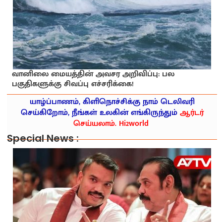
வானிலை மையத்தின் அவசர அறிவிப்பு: பல
பகுதிகளுக்கு சிவப்பு எச்சரிக்கை!
யாழ்ப்பாணம், கிளிநொச்சிக்கு நாம் டெலிவரி
செய்கிறோம், நீங்கள் உலகின் எங்கிருந்தும்
ஆர்டர்
செய்யலாம். Hi2world
Special News :