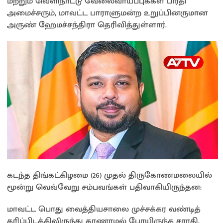
மற்றும் வெளிநாட்டு வேலைவாய்ப்புக்கள் பிரதி
அமைச்சரும், மாவட்ட பாராளுமன்ற உறுப்பினருமான
அருண் ஹேமச்சந்திரா தெரிவித்துள்ளார்.
கடந்த திங்கட்கிழமை (26) முதல் திருகோணமலையில்
மூன்று வெவ்வேறு சம்பவங்கள் பதிவாகியிருந்தன:
​மாவட்ட பொது வைத்தியசாலை முச்சக்கர வண்டித்
தரிப்பிடத்திலிருந்து காணாமல் போயிருந்த சாரதி,