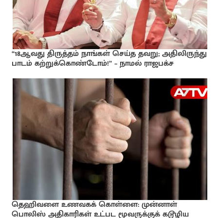
“18ஆவது திருத்தம் நாங்கள் செய்த தவறு; அதிலிருந்து
பாடம் கற்றுக்கொண்டோம்!” – நாமல் ராஜபக்ச
தெஹிவளை உணவகக் கொள்ளை: முன்னாள்
பொலிஸ் அதிகாரிகள் உட்பட மூவருக்குக் கடூழிய