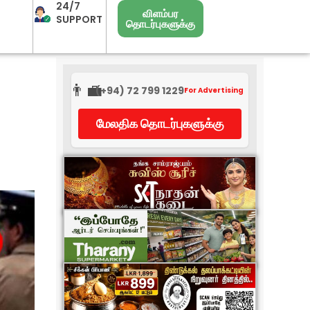
24/7
விளம்பர
SUPPORT
தொடர்புகளுக்கு
👨‍💼
(+94) 72 799 1229
For Advertising
மேலதிக தொடர்புகளுக்கு