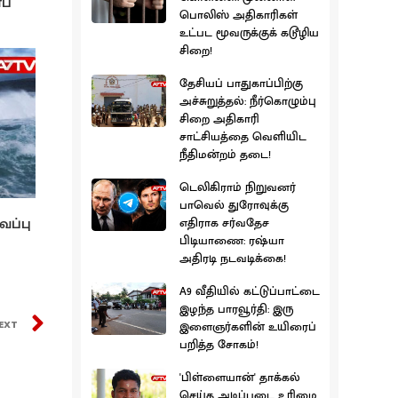
ப்
பொலிஸ் அதிகாரிகள்
உட்பட மூவருக்குக் கடூழிய
சிறை!
தேசியப் பாதுகாப்பிற்கு
அச்சுறுத்தல்: நீர்கொழும்பு
சிறை அதிகாரி
சாட்சியத்தை வெளியிட
நீதிமன்றம் தடை!
டெலிகிராம் நிறுவனர்
பாவெல் துரோவுக்கு
வப்பு
எதிராக சர்வதேச
பிடியாணை: ரஷ்யா
அதிரடி நடவடிக்கை!
A9 வீதியில் கட்டுப்பாட்டை
இழந்த பாரவூர்தி: இரு
EXT
இளைஞர்களின் உயிரைப்
பறித்த சோகம்!
'பிள்ளையான்' தாக்கல்
செய்த அடிப்படை உரிமை