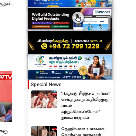
குதல்
Special News
"18ஆவது திருத்தம் நாங்கள்
செய்த தவறு; அதிலிருந்து
பாடம்
கற்றுக்கொண்டோம்!" -
நாமல் ராஜபக்ச
தெஹிவளை உணவகக்
க்கு
கொள்ளை: முன்னாள்