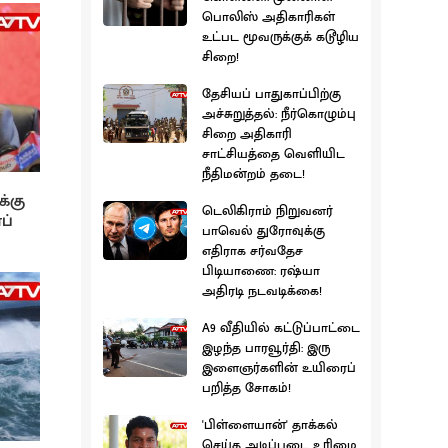
பொலிஸ் அதிகாரிகள்
உட்பட மூவருக்குக் கடூழிய
சிறை!
தேசியப் பாதுகாப்பிற்கு
அச்சுறுத்தல்: நீர்கொழும்பு
சிறை அதிகாரி
சாட்சியத்தை வெளியிட
நீதிமன்றம் தடை!
க்கு
டெலிகிராம் நிறுவனர்
ப்
பாவெல் துரோவுக்கு
எதிராக சர்வதேச
பிடியாணை: ரஷ்யா
அதிரடி நடவடிக்கை!
A9 வீதியில் கட்டுப்பாட்டை
இழந்த பாரவூர்தி: இரு
இளைஞர்களின் உயிரைப்
பறித்த சோகம்!
'பிள்ளையான்' தாக்கல்
செய்த அடிப்படை உரிமை