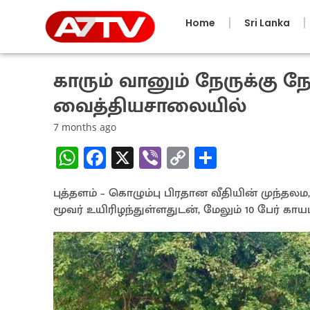
Home
Sri Lanka
காரும் வானும் நேருக்கு நேர
வைத்தியசாலையில்
7 months ago
W
Fa
X
Vi
C
S
h
ce
b
o
h
புத்தளம் – கொழும்பு பிரதான வீதியின் முந்தல
at
b
er
py
ar
மூவர் உயிரிழந்துள்ளதுடன், மேலும் 10 பேர் 
sA
o
Li
e
p
o
n
p
k
k