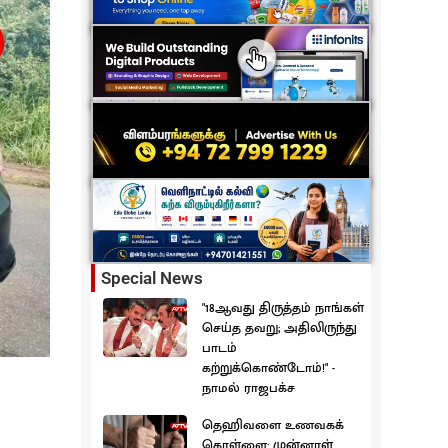
Special News
"18ஆவது திருத்தம் நாங்கள்
செய்த தவறு; அதிலிருந்து
பாடம்
கற்றுக்கொண்டோம்!" -
நாமல் ராஜபக்ச
தெஹிவளை உணவகக்
கொள்ளை: முன்னாள்