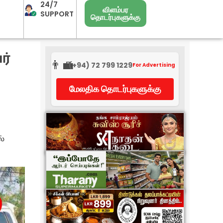
24/7
விளம்பர
SUPPORT
தொடர்புகளுக்கு
ர்
👨‍💼
(+94) 72 799 1229
For Advertising
மேலதிக தொடர்புகளுக்கு
ல்