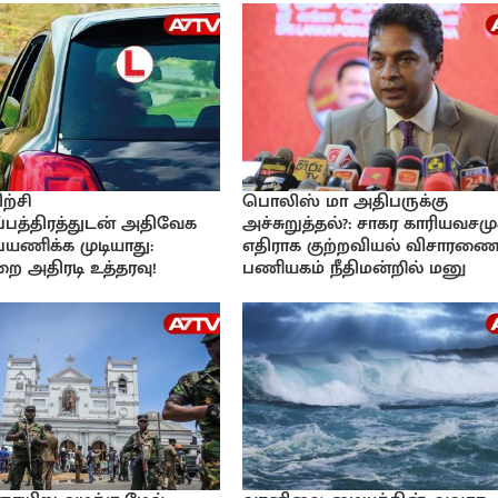
ற்சி
பொலிஸ் மா அதிபருக்கு
பத்திரத்துடன் அதிவேக
அச்சுறுத்தல்?: சாகர காரியவசமு
 பயணிக்க முடியாது:
எதிராக குற்றவியல் விசாரணை
ை அதிரடி உத்தரவு!
பணியகம் நீதிமன்றில் மனு