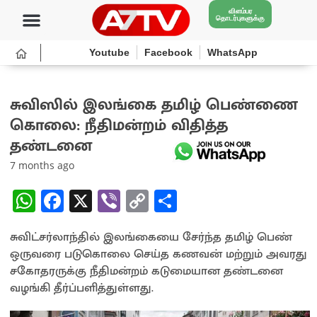
விளம்பர
தொடர்புகளுக்கு
Youtube
Facebook
WhatsApp
சுவிஸில் இலங்கை தமிழ் பெண்ணை
கொலை: நீதிமன்றம் விதித்த
தண்டனை
7 months ago
W
Fa
X
Vi
C
S
h
ce
b
o
h
சுவிட்சர்லாந்தில் இலங்கையை சேர்ந்த தமிழ் பெண்
at
b
er
py
ar
ஒருவரை படுகொலை செய்த கணவன் மற்றும் அவரது
sA
o
Li
e
சகோதரருக்கு நீதிமன்றம் கடுமையான தண்டனை
p
o
n
வழங்கி தீர்ப்பளித்துள்ளது.
p
k
k