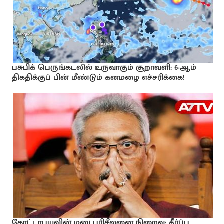
பசுபிக் பெருங்கடலில் உருவாகும் சூறாவளி: 6-ஆம்
திகதிக்குப் பின் மீண்டும் கனமழை எச்சரிக்கை!
கோட்டாபயவின் மனு பரிசீலனை நிறைவு: தீர்ப்பு