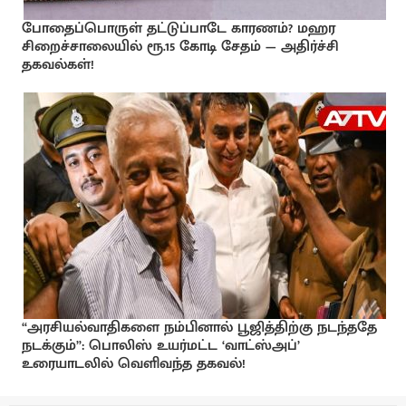
போதைப்பொருள் தட்டுப்பாடே காரணம்? மஹர
சிறைச்சாலையில் ரூ.15 கோடி சேதம் — அதிர்ச்சி
தகவல்கள்!
“அரசியல்வாதிகளை நம்பினால் பூஜித்திற்கு நடந்ததே
நடக்கும்”: பொலிஸ் உயர்மட்ட ‘வாட்ஸ்அப்’
உரையாடலில் வெளிவந்த தகவல்!