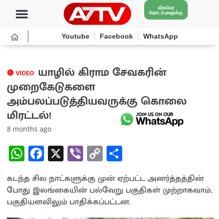
விளம்பர
தொடர்புகளுக்கு
Youtube
Facebook
WhatsApp
யாழில் கிராம சேவகரின்
🔴 VIDEO
முறைகேடுகளை
அம்பலப்படுத்தியவருக்கு கொலை
மிரட்டல்!
8 months ago
W
Fa
X
Vi
C
S
h
ce
b
o
h
கடந்த சில நாட்களுக்கு முன் ஏற்பட்ட அனர்த்தத்தின்
at
b
er
py
ar
போது இலங்கையின் பல்வேறு பகுதிகள் முற்றாகவாம்,
sA
o
Li
e
பகுதியளவிலும் பாதிக்கப்பட்டன.
p
o
n