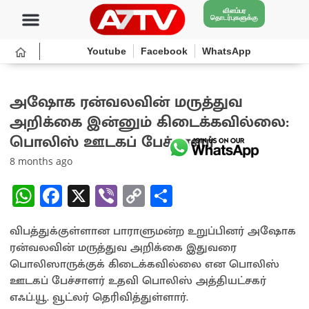
விளம்பர
தொடர்புகளுக்கு
Youtube
Facebook
WhatsApp
அஷோக ரன்வலவின் மருத்துவ
அறிக்கை இன்னும் கிடைக்கவில்லை:
பொலிஸ் ஊடகப் பேச்சாளர்
8 months ago
W
Fa
X
Vi
C
S
h
ce
b
o
h
விபத்துக்குள்ளான பாராளுமன்ற உறுப்பினர் அஷோக
at
b
er
py
ar
ரன்வலவின் மருத்துவ அறிக்கை இதுவரை
sA
o
Li
e
பொலிஸாருக்குக் கிடைக்கவில்லை என பொலிஸ்
p
o
n
ஊடகப் பேச்சாளர் உதவி பொலிஸ் அத்தியட்சகர்
எஃப்.யூ. வூட்லர் தெரிவித்துள்ளார்.
p
k
k