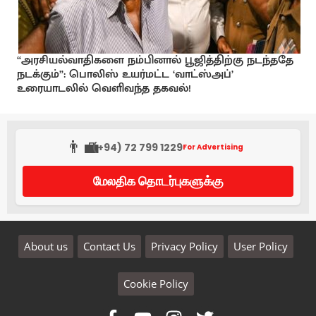
“அரசியல்வாதிகளை நம்பினால் பூஜித்திற்கு நடந்ததே
நடக்கும்”: பொலிஸ் உயர்மட்ட ‘வாட்ஸ்அப்’
உரையாடலில் வெளிவந்த தகவல்!
👨‍💼
(+94) 72 799 1229
For Advertising
மேலதிக தொடர்புகளுக்கு
About us
Contact Us
Privacy Policy
User Policy
Cookie Policy