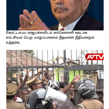
கோட்டாபய ராஜபக்சவிடம் காணொளி ஊடாக
சாட்சியம் பெற யாழ்ப்பாணம் நீதவான் நீதிமன்றம்
உத்தரவு