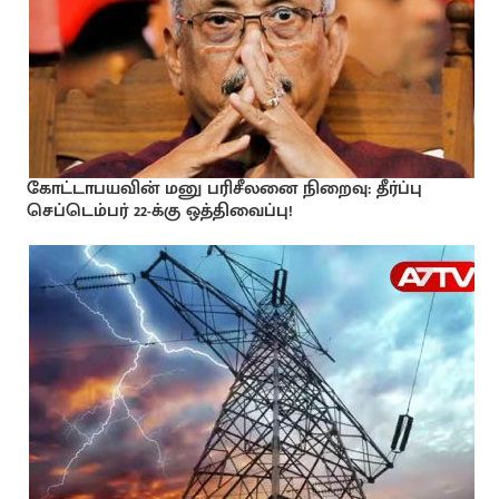
கோட்டாபயவின் மனு பரிசீலனை நிறைவு: தீர்ப்பு
செப்டெம்பர் 22-க்கு ஒத்திவைப்பு!