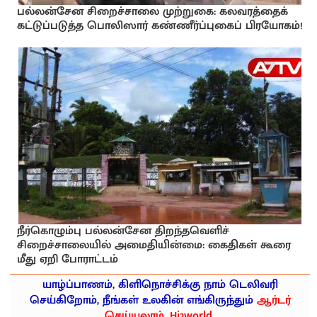
பல்லன்சேன சிறைச்சாலை முற்றுகை: கலவரத்தைக்
கட்டுப்படுத்த பொலிஸார் கண்ணீர்ப்புகைப் பிரயோகம்!
நீர்கொழும்பு பல்லன்சேன திறந்தவெளிச்
சிறைச்சாலையில் அமைதியின்மை: கைதிகள் கூரை
மீது ஏறி போராட்டம்
யாழ்ப்பாணம், கிளிநொச்சிக்கு நாம் டெலிவரி
செய்கிறோம், நீங்கள் உலகின் எங்கிருந்தும்
ஆர்டர்
செய்யலாம். Hi2world