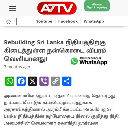
விளம்பர
தொடர்புகளுக்கு
Youtube
Facebook
WhatsApp
Rebuilding Sri Lanka நிதியத்திற்கு
கிடைத்துள்ள நன்கொடை விபரம்
வெளியானது!
7 months ago
W
Fa
X
Vi
C
S
h
ce
b
o
h
அண்மையில் ஏற்பட்ட ‘டித்வா’ புயலைத் தொடர்ந்து
at
b
er
py
ar
நாட்டை மீண்டும் கட்டியெழுப்புவதற்காக
sA
o
Li
e
அரசாங்கத்தினால் ஆரம்பிக்கப்பட்ட ‘Rebuilding Sri
p
o
n
Lanka’ நிதியத்தின் தற்போதைய நிலை குறித்து நிதி
அமைச்சின் செயலாளர் கலாநிதி ஹர்ஷன
p
k
k