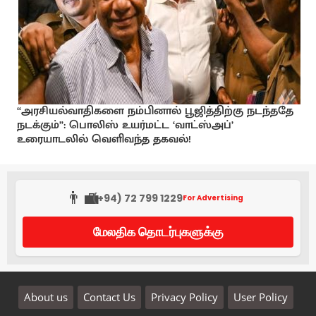
“அரசியல்வாதிகளை நம்பினால் பூஜித்திற்கு நடந்ததே
நடக்கும்”: பொலிஸ் உயர்மட்ட ‘வாட்ஸ்அப்’
உரையாடலில் வெளிவந்த தகவல்!
👨‍💼
(+94) 72 799 1229
For Advertising
மேலதிக தொடர்புகளுக்கு
About us
Contact Us
Privacy Policy
User Policy