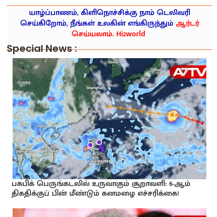
யாழ்ப்பாணம், கிளிநொச்சிக்கு நாம் டெலிவரி
செய்கிறோம், நீங்கள் உலகின் எங்கிருந்தும்
ஆர்டர்
செய்யலாம். Hi2world
Special News :
பசுபிக் பெருங்கடலில் உருவாகும் சூறாவளி: 6-ஆம்
திகதிக்குப் பின் மீண்டும் கனமழை எச்சரிக்கை!