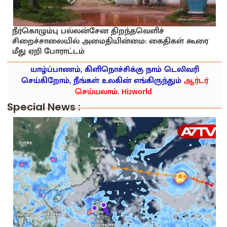
நீர்கொழும்பு பல்லன்சேன திறந்தவெளிச்
சிறைச்சாலையில் அமைதியின்மை: கைதிகள் கூரை
மீது ஏறி போராட்டம்
யாழ்ப்பாணம், கிளிநொச்சிக்கு நாம் டெலிவரி
செய்கிறோம், நீங்கள் உலகின் எங்கிருந்தும்
ஆர்டர்
செய்யலாம். Hi2world
Special News :