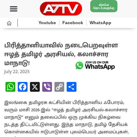
விளம்பர
தொடர்புகளுக்கு
Youtube
Facebook
WhatsApp
பிரித்தானியாவில் நடைபெறவுள்ள
ஈழத் தமிழர் அரசியல், கலாச்சார
மாநாடு!
July 22, 2025
W
Fa
X
Vi
C
S
h
ce
b
o
h
இலங்கை தமிழரசு கட்சியின் பிரித்தானிய ஃபோரம்,
at
b
er
py
ar
வரும் மாசி 2026-இல் “ஈழத் தமிழர் அரசியல்-கலாச்சார
sA
o
Li
e
மாநாடு” எனும் தலைப்பில் ஒரு முக்கிய நிகழ்வை
p
o
n
நடத்த திட்டமிட்டுள்ளது. இந்த மாநாடு, தமிழ் தேசியக்
கொள்கையில் ஈடுபாடுள்ள புலம்பெயர் அமைப்புகள்,
p
k
k