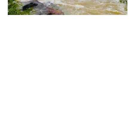
அடுத்த 48 மணித்தியாலங்களுக்கு எச்சரிக்கை:
பெருவெள்ளம் ஏற்பட வாய்ப்பு!
போதைப்பொருள் தட்டுப்பாடே காரணம்? மஹர
சிறைச்சாலையில் ரூ.15 கோடி சேதம் — அதிர்ச்சி
தகவல்கள்!