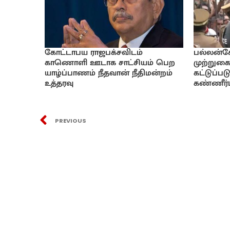
கோட்டாபய ராஜபக்சவிடம்
பல்லன்ச
காணொளி ஊடாக சாட்சியம் பெற
முற்றுகை
யாழ்ப்பாணம் நீதவான் நீதிமன்றம்
கட்டுப்ப
உத்தரவு
கண்ணீர்ப
PREVIOUS