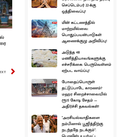
செப்டெம்பர் 22-க்கு
ஒத்திவைப்பு!
மின் கட்டணத்தில்
மாற்றமில்லை:
பொதுப்பயன்பாடுகள்
ல்
ஆணைக்குழு அறிவிப்பு!
ரை
அடுத்த 48
மணித்தியாலங்களுக்கு
எச்சரிக்கை: பெருவெள்ளம்
ஏற்பட வாய்ப்பு!
EXT
போதைப்பொருள்
தட்டுப்பாடே காரணம்?
மஹர சிறைச்சாலையில்
ரூ.15 கோடி சேதம் —
அதிர்ச்சி தகவல்கள்!
"அரசியல்வாதிகளை
நம்பினால் பூஜித்திற்கு
நடந்ததே நடக்கும்":
பொலிஸ் உயர்மட்ட