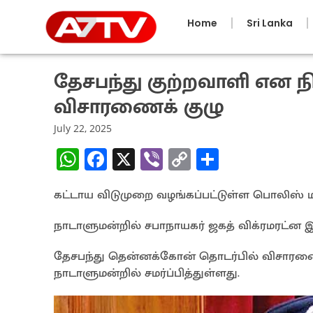
Home
Sri Lanka
தேசபந்து குற்றவாளி என நி
விசாரணைக் குழு
July 22, 2025
W
Fa
X
Vi
C
S
h
ce
b
o
h
கட்டாய விடுமுறை வழங்கப்பட்டுள்ள பொலிஸ் மா
at
b
er
py
ar
sA
o
Li
e
நாடாளுமன்றில் சபாநாயகர் ஜகத் விக்ரமரட்ன இ
p
o
n
தேசபந்து தென்னக்கோன் தொடர்பில் விசா
p
k
k
நாடாளுமன்றில் சமர்ப்பித்துள்ளது.