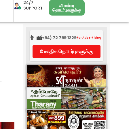
24/7
விளம்பர
SUPPORT
தொடர்புகளுக்கு
👨‍💼
(+94) 72 799 1229
For Advertising
மேலதிக தொடர்புகளுக்கு
.