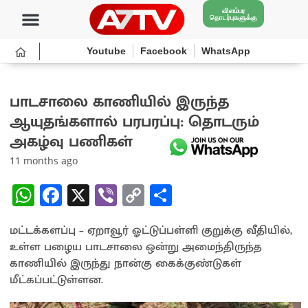
விளம்பர
தொடர்புகளுக்கு
Youtube
Facebook
WhatsApp
பாடசாலை காணியில் இருந்த
ஆயுதங்களால் பரபரப்பு: தொடரும்
அகழ்வு பணிகள்
11 months ago
W
Fa
X
Vi
C
S
h
ce
b
o
h
மட்டக்களப்பு – ஏறாவூர் ஓட்டுப்பள்ளி குறுக்கு வீதியில்,
at
b
er
py
ar
உள்ள பழைய பாடசாலை ஒன்று அமைந்திருந்த
sA
o
Li
e
காணியில் இருந்து நான்கு கைக்குண்டுகள்
p
o
n
மீட்கப்பட்டுள்ளன.
p
k
k