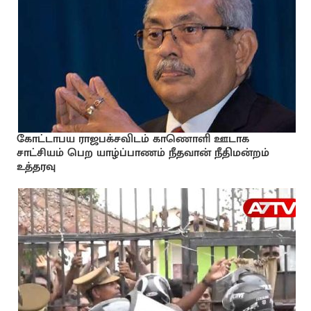
கோட்டாபய ராஜபக்சவிடம் காணொளி ஊடாக
சாட்சியம் பெற யாழ்ப்பாணம் நீதவான் நீதிமன்றம்
உத்தரவு