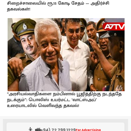
சிறைச்சாலையில் ரூ.15 கோடி சேதம் — அதிர்ச்சி
தகவல்கள்!
“அரசியல்வாதிகளை நம்பினால் பூஜித்திற்கு நடந்ததே
நடக்கும்”: பொலிஸ் உயர்மட்ட ‘வாட்ஸ்அப்’
உரையாடலில் வெளிவந்த தகவல்!
👨‍💼
(+94) 72 799 1229
For Advertising