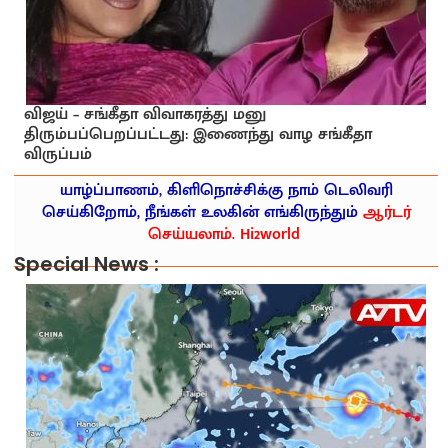
விஜய் – சங்கீதா விவாகரத்து மனு
திரும்பப்பெறப்பட்டது: இணைந்து வாழ சங்கீதா
விருப்பம்
யாழ்ப்பாணம், கிளிநொச்சிக்கு நாம் டெலிவரி
செய்கிறோம், நீங்கள் உலகின் எங்கிருந்தும்
ஆர்டர்
செய்யலாம். Hi2world
Special News :