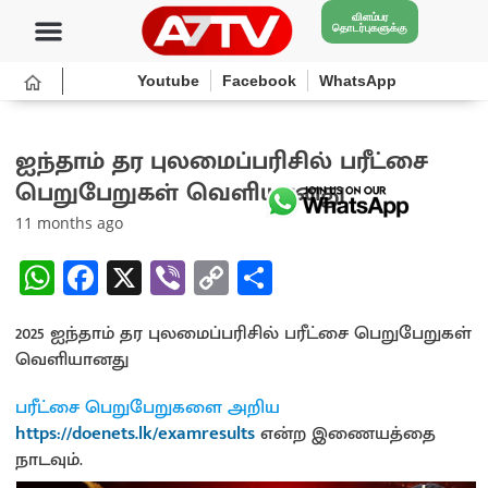
விளம்பர
தொடர்புகளுக்கு
Youtube
Facebook
WhatsApp
ஐந்தாம் தர புலமைப்பரிசில் பரீட்சை
பெறுபேறுகள் வெளியானது
11 months ago
W
Fa
X
Vi
C
S
h
ce
b
o
h
2025 ஐந்தாம் தர புலமைப்பரிசில் பரீட்சை பெறுபேறுகள்
at
b
er
py
ar
வெளியானது
sA
o
Li
e
p
o
n
பரீட்சை பெறுபேறுகளை அறிய
https://doenets.lk/examresults
என்ற இணையத்தை
p
k
k
நாடவும்.