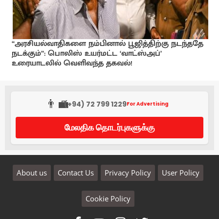
“அரசியல்வாதிகளை நம்பினால் பூஜித்திற்கு நடந்ததே
நடக்கும்”: பொலிஸ் உயர்மட்ட ‘வாட்ஸ்அப்’
உரையாடலில் வெளிவந்த தகவல்!
👨‍💼
(+94) 72 799 1229
For Advertising
மேலதிக தொடர்புகளுக்கு
About us
Contact Us
Privacy Policy
User Policy
Cookie Policy