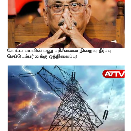
கோட்டாபயவின் மனு பரிசீலனை நிறைவு: தீர்ப்பு
செப்டெம்பர் 22-க்கு ஒத்திவைப்பு!