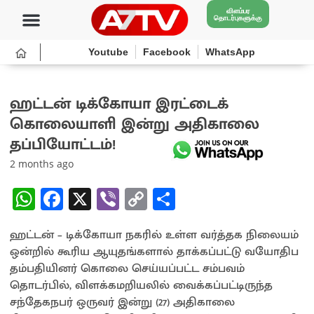
விளம்பர
தொடர்புகளுக்கு
Youtube
Facebook
WhatsApp
ஹட்டன் டிக்கோயா இரட்டைக்
கொலையாளி இன்று அதிகாலை
தப்பியோட்டம்!
2 months ago
W
Fa
X
Vi
C
S
h
ce
b
o
h
ஹட்டன் – டிக்கோயா நகரில் உள்ள வர்த்தக நிலையம்
at
b
er
py
ar
ஒன்றில் கூரிய ஆயுதங்களால் தாக்கப்பட்டு வயோதிப
sA
o
Li
e
தம்பதியினர் கொலை செய்யப்பட்ட சம்பவம்
p
o
n
தொடர்பில், விளக்கமறியலில் வைக்கப்பட்டிருந்த
சந்தேகநபர் ஒருவர் இன்று (27) அதிகாலை
p
k
k