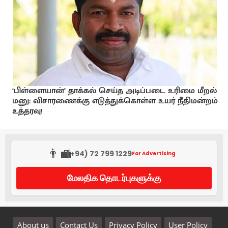
‘பிள்ளையான்’ தாக்கல் செய்த அடிப்படை உரிமை மீறல்
மனு: விசாரணைக்கு எடுத்துக்கொள்ள உயர் நீதிமன்றம்
உத்தரவு!
👨‍💼
(+94) 72 799 1229
For Advertising
மேலதிக தொடர்புகளுக்கு
About us
Contact Us
Privacy Policy
User Policy