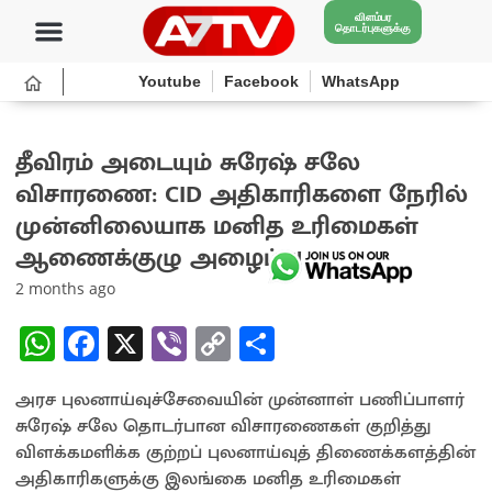
விளம்பர
தொடர்புகளுக்கு
Youtube
Facebook
WhatsApp
தீவிரம் அடையும் சுரேஷ் சலே
விசாரணை: CID அதிகாரிகளை நேரில்
முன்னிலையாக மனித உரிமைகள்
ஆணைக்குழு அழைப்பு!
2 months ago
W
Fa
X
Vi
C
S
h
ce
b
o
h
அரச புலனாய்வுச்சேவையின் முன்னாள் பணிப்பாளர்
at
b
er
py
ar
சுரேஷ் சலே தொடர்பான விசாரணைகள் குறித்து
sA
o
Li
e
விளக்கமளிக்க குற்றப் புலனாய்வுத் திணைக்களத்தின்
p
o
n
அதிகாரிகளுக்கு இலங்கை மனித உரிமைகள்