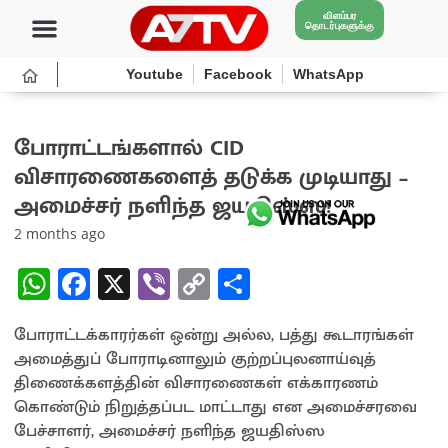
விளம்பர
தொடர்புகளுக்கு
Youtube
Facebook
WhatsApp
போராட்டங்களால் CID
விசாரணைகளைத் தடுக்க முடியாது –
அமைச்சர் நளிந்த ஜயதிஸ்ஸ!
2 months ago
W
Fa
X
Vi
C
S
h
ce
b
o
h
போராட்டக்காரர்கள் ஒன்று அல்ல, பத்து கூடாரங்கள்
at
b
er
py
ar
அமைத்துப் போராடினாலும் குற்றப்புலனாய்வுத்
sA
o
Li
e
திணைக்களத்தின் விசாரணைகள் எக்காரணம்
p
o
n
கொண்டும் நிறுத்தப்பட மாட்டாது என அமைச்சரவை
பேச்சாளர், அமைச்சர் நளிந்த ஜயதிஸ்ஸ
p
k
k