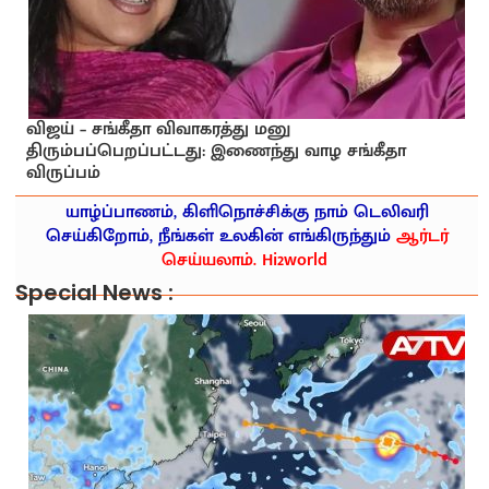
விஜய் – சங்கீதா விவாகரத்து மனு
திரும்பப்பெறப்பட்டது: இணைந்து வாழ சங்கீதா
விருப்பம்
யாழ்ப்பாணம், கிளிநொச்சிக்கு நாம் டெலிவரி
செய்கிறோம், நீங்கள் உலகின் எங்கிருந்தும்
ஆர்டர்
செய்யலாம். Hi2world
Special News :