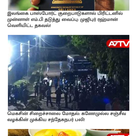
இலங்கை பாஸ்போர்ட் குறைபாடுகளால் பிரிட்டனில்
முன்னாள் எம்.பி தடுத்து வைப்பு: முஜிபுர் ரஹ்மான்
வெளியிட்ட தகவல்!
மெகசின் சிறைச்சாலை மோதல்: கணேமுல்ல சஞ்சீவ
வழக்கின் முக்கிய சந்தேகநபர் பலி!