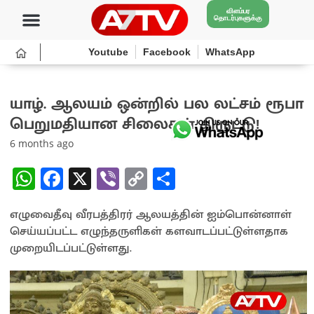
விளம்பர
தொடர்புகளுக்கு
Youtube
Facebook
WhatsApp
யாழ். ஆலயம் ஒன்றில் பல லட்சம் ரூபா
பெறுமதியான சிலைகள் திருட்டு!
6 months ago
W
Fa
X
Vi
C
S
h
ce
b
o
h
எழுவைதீவு வீரபத்திரர் ஆலயத்தின் ஐம்பொன்னாள்
at
b
er
py
ar
செய்யப்பட்ட எழுந்தருளிகள் களவாடப்பட்டுள்ளதாக
sA
o
Li
e
முறையிடப்பட்டுள்ளது.
p
o
n
p
k
k