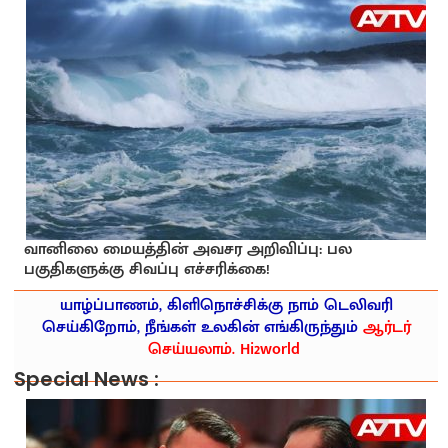
வானிலை மையத்தின் அவசர அறிவிப்பு: பல
பகுதிகளுக்கு சிவப்பு எச்சரிக்கை!
யாழ்ப்பாணம், கிளிநொச்சிக்கு நாம் டெலிவரி
செய்கிறோம், நீங்கள் உலகின் எங்கிருந்தும்
ஆர்டர்
செய்யலாம். Hi2world
Special News :