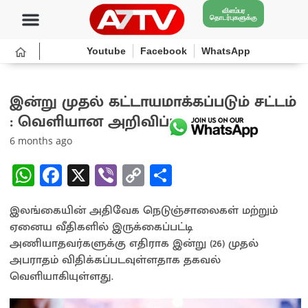
விளம்பர
தொடர்புகளுக்கு
Youtube
Facebook
WhatsApp
இன்று முதல் கட்டாயமாக்கப்படும் சட்டம்
: வெளியான அறிவிப்பு
6 months ago
W
Fa
X
Vi
C
S
h
ce
b
o
h
இலங்கையின் அதிவேக நெடுஞ்சாலைகள் மற்றும்
at
b
er
py
ar
ஏனைய வீதிகளில் இருக்கைப்பட்டி
sA
o
Li
e
அணியாதவர்களுக்கு எதிராக இன்று (26) முதல்
p
o
n
அபராதம் விதிக்கப்படவுள்ளதாக தகவல்
வெளியாகியுள்ளது.
p
k
k