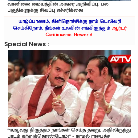
வானிலை மையத்தின் அவசர அறிவிப்பு: பல
பகுதிகளுக்கு சிவப்பு எச்சரிக்கை!
யாழ்ப்பாணம், கிளிநொச்சிக்கு நாம் டெலிவரி
செய்கிறோம், நீங்கள் உலகின் எங்கிருந்தும்
ஆர்டர்
செய்யலாம். Hi2world
Special News :
“18ஆவது திருத்தம் நாங்கள் செய்த தவறு; அதிலிருந்து
பாடம் கற்றுக்கொண்டோம்!” – நாமல் ராஜபக்ச