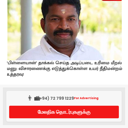
‘பிள்ளையான்’ தாக்கல் செய்த அடிப்படை உரிமை மீறல்
மனு: விசாரணைக்கு எடுத்துக்கொள்ள உயர் நீதிமன்றம்
உத்தரவு!
👨‍💼
(+94) 72 799 1229
For Advertising
மேலதிக தொடர்புகளுக்கு