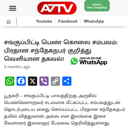
விளம்பர
தொடர்புகளுக்கு
Youtube
Facebook
WhatsApp
சங்குப்பிட்டி பெண் கொலை சம்பவம்:
பிரதான சந்தேகநபர் குறித்து
வெளியான தகவல்!
9 months ago
W
Fa
X
Vi
C
S
h
ce
b
o
h
பூநகரி – சங்குப்பிட்டி பாலத்திற்கு அருகில்
at
b
er
py
ar
பெண்ணொருவர் சடலமாக மீட்கப்பட்ட சம்பவத்துடன்
sA
o
Li
e
தொடர்புடைய கைது செய்யப்பட்ட பிரதான சந்தேகநபர்
p
o
n
தவில் வித்துவான் அல்ல என இலங்கை இசை
வேளாளர் இளைஞர் பேரவை தெரிவித்துள்ளது.
p
k
k