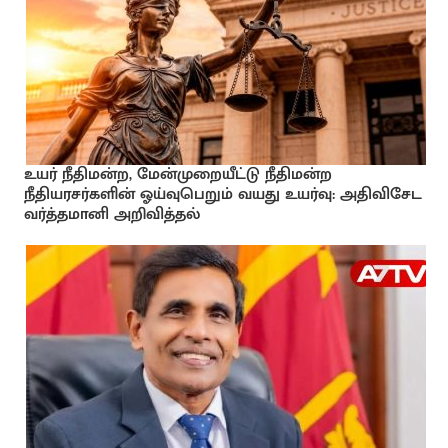
உயர் நீதிமன்ற, மேன்முறையீட்டு நீதிமன்ற
நீதியரசர்களின் ஓய்வுபெறும் வயது உயர்வு: அதிவிசேட
வர்த்தமானி அறிவித்தல்