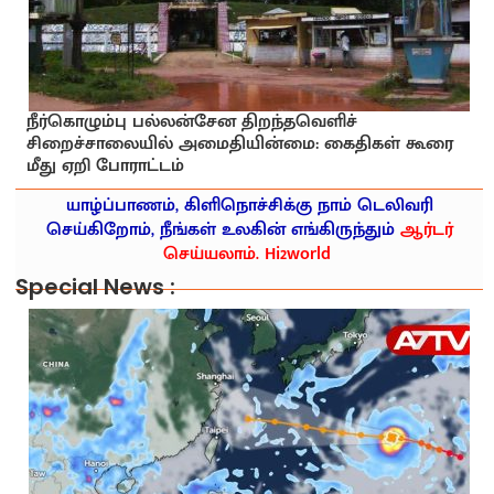
நீர்கொழும்பு பல்லன்சேன திறந்தவெளிச்
சிறைச்சாலையில் அமைதியின்மை: கைதிகள் கூரை
மீது ஏறி போராட்டம்
யாழ்ப்பாணம், கிளிநொச்சிக்கு நாம் டெலிவரி
செய்கிறோம், நீங்கள் உலகின் எங்கிருந்தும்
ஆர்டர்
செய்யலாம். Hi2world
Special News :