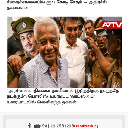
சிறைச்சாலையில் ரூ.15 கோடி சேதம் — அதிர்ச்சி
தகவல்கள்!
“அரசியல்வாதிகளை நம்பினால் பூஜித்திற்கு நடந்ததே
நடக்கும்”: பொலிஸ் உயர்மட்ட ‘வாட்ஸ்அப்’
உரையாடலில் வெளிவந்த தகவல்!
👨‍💼
(+94) 72 799 1229
For Advertising