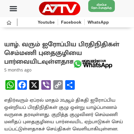
விளம்பர
தொடர்புகளுக்கு
Youtube
Facebook
WhatsApp
யாழ். வரும் ஐரோப்பிய பிரதிநிதிகள்
செம்மணி புதைகுழியை
பார்வையிடவுள்ளதாக தகவல்!
5 months ago
W
Fa
X
Vi
C
S
h
ce
b
o
h
எதிர்வரும் ஏப்ரல் மாதம் 20ஆம் திகதி ஐரோப்பிய
at
b
er
py
ar
ஒன்றியப் பிரதிநிதிகள் குழு ஒன்று யாழ்ப்பாணம்
sA
o
Li
e
வருகை தரவுள்ளது. குறித்த குழுவினர் செம்மணி
p
o
n
மனிதப் புதைகுழியை பார்வையிட ஏற்பாடுகள் செய்
யப்பட்டுள்ளதாகச் செய்திகள் வெளியாகியுள்ளன.
p
k
k